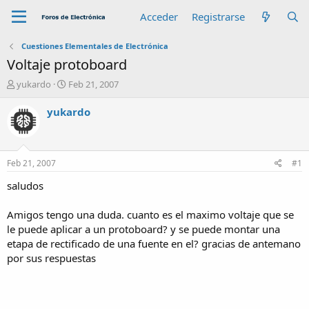
Acceder
Registrarse
Cuestiones Elementales de Electrónica
Voltaje protoboard
A
F
yukardo
Feb 21, 2007
u
e
t
c
yukardo
o
h
r
a
d
e
Feb 21, 2007
#1
i
n
saludos
i
c
Amigos tengo una duda. cuanto es el maximo voltaje que se
i
le puede aplicar a un protoboard? y se puede montar una
o
etapa de rectificado de una fuente en el? gracias de antemano
por sus respuestas