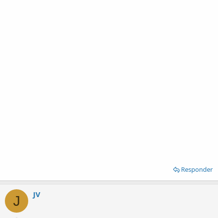
Responder
JV
J