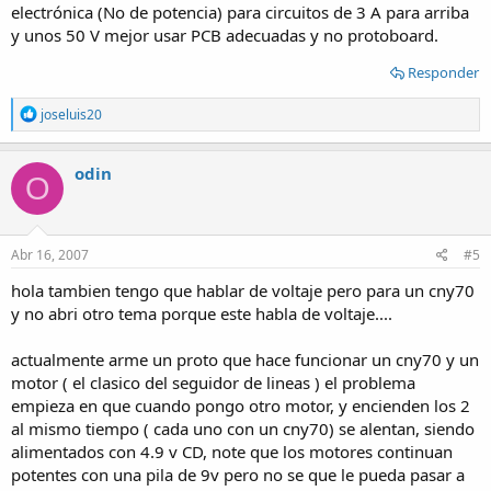
electrónica (No de potencia) para circuitos de 3 A para arriba
y unos 50 V mejor usar PCB adecuadas y no protoboard.
Responder
R
joseluis20
e
a
c
odin
O
t
i
o
n
s
Abr 16, 2007
#5
:
hola tambien tengo que hablar de voltaje pero para un cny70
y no abri otro tema porque este habla de voltaje....
actualmente arme un proto que hace funcionar un cny70 y un
motor ( el clasico del seguidor de lineas ) el problema
empieza en que cuando pongo otro motor, y encienden los 2
al mismo tiempo ( cada uno con un cny70) se alentan, siendo
alimentados con 4.9 v CD, note que los motores continuan
potentes con una pila de 9v pero no se que le pueda pasar a