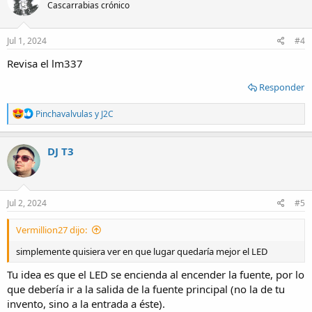
Cascarrabias crónico
Jul 1, 2024
#4
Revisa el lm337
Responder
R
Pinchavalvulas
y
J2C
e
a
c
DJ T3
t
i
o
n
s
Jul 2, 2024
#5
:
Vermillion27 dijo:
simplemente quisiera ver en que lugar quedaría mejor el LED
Tu idea es que el LED se encienda al encender la fuente, por lo
que debería ir a la salida de la fuente principal (no la de tu
invento, sino a la entrada a éste).