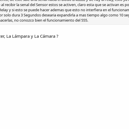
al recibir la senal del Sensor estos se activen, claro esta que se activan es
Relay y si esto se puede hacer ademas que esto no interfiera en el funciona
nsor solo dura 3 Segundos desearia expandirla a mas tiempo algo como 10 s
hacerlas, no conozco bien el funcionamiento del 555.
zer, La Lámpara y La Cámara ?