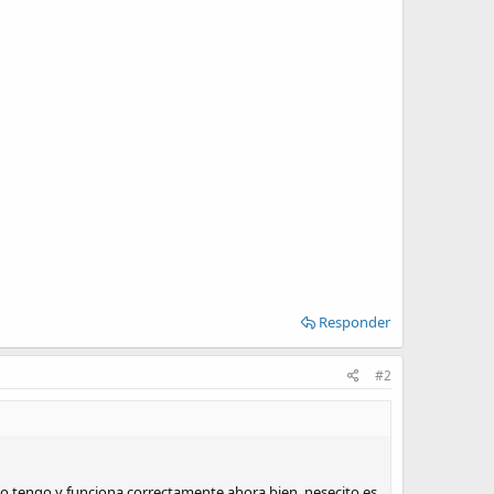
Responder
#2
 lo tengo y funciona correctamente ahora bien, nesecito es