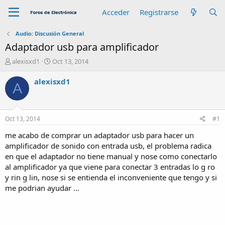
Acceder
Registrarse
Audio: Discusión General
Adaptador usb para amplificador
A
F
alexisxd1
Oct 13, 2014
u
e
t
c
alexisxd1
A
o
h
r
a
d
e
Oct 13, 2014
#1
i
n
me acabo de comprar un adaptador usb para hacer un
i
amplificador de sonido con entrada usb, el problema radica
c
en que el adaptador no tiene manual y nose como conectarlo
i
al amplificador ya que viene para conectar 3 entradas lo g ro
o
y rin g lin, nose si se entienda el inconveniente que tengo y si
me podrian ayudar ...