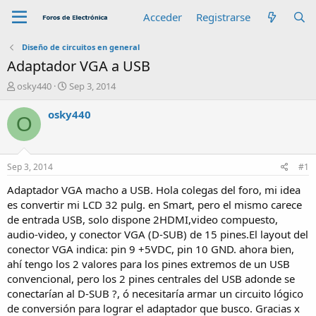
Acceder
Registrarse
Diseño de circuitos en general
Adaptador VGA a USB
A
F
osky440
Sep 3, 2014
u
e
t
c
osky440
O
o
h
r
a
d
e
Sep 3, 2014
#1
i
n
Adaptador VGA macho a USB. Hola colegas del foro, mi idea
i
es convertir mi LCD 32 pulg. en Smart, pero el mismo carece
c
de entrada USB, solo dispone 2HDMI,video compuesto,
i
audio-video, y conector VGA (D-SUB) de 15 pines.El layout del
o
conector VGA indica: pin 9 +5VDC, pin 10 GND. ahora bien,
ahí tengo los 2 valores para los pines extremos de un USB
convencional, pero los 2 pines centrales del USB adonde se
conectarían al D-SUB ?, ó necesitaría armar un circuito lógico
de conversión para lograr el adaptador que busco. Gracias x