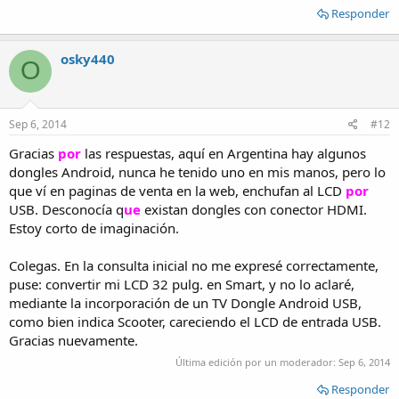
Responder
osky440
O
Sep 6, 2014
#12
Gracias
por
las respuestas, aquí en Argentina hay algunos
dongles Android, nunca he tenido uno en mis manos, pero lo
que ví en paginas de venta en la web, enchufan al LCD
por
USB. Desconocía q
ue
existan dongles con conector HDMI.
Estoy corto de imaginación.
Colegas. En la consulta inicial no me expresé correctamente,
puse: convertir mi LCD 32 pulg. en Smart, y no lo aclaré,
mediante la incorporación de un TV Dongle Android USB,
como bien indica Scooter, careciendo el LCD de entrada USB.
Gracias nuevamente.
Última edición por un moderador:
Sep 6, 2014
Responder