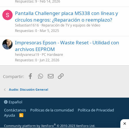
Respuestas
9
Feb 14, 2026
Pantalla Challenger placa MS338 con líneas y
círculos negros: ¿Reparación o reemplazo?
Sebastian1616
Reparación de TV y equipos de Video
Respuestas
0
Mar 5, 2025
Impresoras Epson - Waste Reset - Utilidad con
archivos EEPROM
heidyvanesa19
PC Hardware
Respuestas
0
Jun 22, 2026
Facebook
WhatsApp
Email
Enlace
Compartir:
Audio: Discusión General
Español
Contáctanos
Políticas de la comunidad
Política de Privacidad
Ayuda
R
S
S
®
Community platform by XenForo
© 2010-2023 XenForo Ltd.