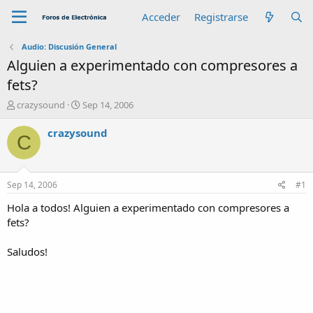
Acceder
Registrarse
Audio: Discusión General
Alguien a experimentado con compresores a
fets?
A
F
crazysound
Sep 14, 2006
u
e
t
c
crazysound
C
o
h
r
a
d
e
Sep 14, 2006
#1
i
n
Hola a todos! Alguien a experimentado con compresores a
i
fets?
c
i
Saludos!
o