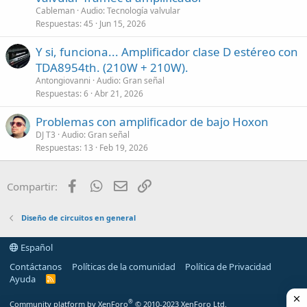
Cableman
Audio: Tecnología valvular
Respuestas
45
Jun 15, 2026
Y si, funciona... Amplificador clase D estéreo con
TDA8954th. (210W + 210W).
Antongiovanni
Audio: Gran señal
Respuestas
6
Abr 21, 2026
Problemas con amplificador de bajo Hoxon
DJ T3
Audio: Gran señal
Respuestas
13
Feb 19, 2026
Facebook
WhatsApp
Email
Enlace
Compartir:
Diseño de circuitos en general
Español
Contáctanos
Políticas de la comunidad
Política de Privacidad
Ayuda
R
S
S
®
Community platform by XenForo
© 2010-2023 XenForo Ltd.