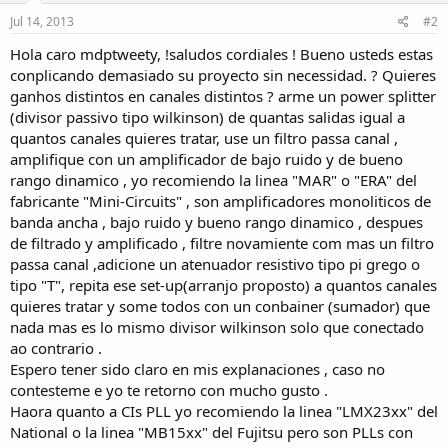
Jul 14, 2013
#2
Hola caro mdptweety, !saludos cordiales ! Bueno usteds estas
conplicando demasiado su proyecto sin necessidad. ? Quieres
ganhos distintos en canales distintos ? arme un power splitter
(divisor passivo tipo wilkinson) de quantas salidas igual a
quantos canales quieres tratar, use un filtro passa canal ,
amplifique con un amplificador de bajo ruido y de bueno
rango dinamico , yo recomiendo la linea "MAR" o "ERA" del
fabricante "Mini-Circuits" , son amplificadores monoliticos de
banda ancha , bajo ruido y bueno rango dinamico , despues
de filtrado y amplificado , filtre novamiente com mas un filtro
passa canal ,adicione un atenuador resistivo tipo pi grego o
tipo "T", repita ese set-up(arranjo proposto) a quantos canales
quieres tratar y some todos con un conbainer (sumador) que
nada mas es lo mismo divisor wilkinson solo que conectado
ao contrario .
Espero tener sido claro en mis explanaciones , caso no
contesteme e yo te retorno con mucho gusto .
Haora quanto a CIs PLL yo recomiendo la linea "LMX23xx" del
National o la linea "MB15xx" del Fujitsu pero son PLLs con