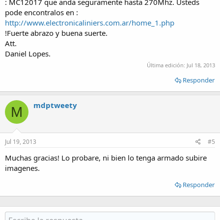
: MC12017 que anda seguramente hasta 270Mhz. Usteds
pode encontralos en :
http://www.electronicaliniers.com.ar/home_1.php
!Fuerte abrazo y buena suerte.
Att.
Daniel Lopes.
Última edición:
Jul 18, 2013
Responder
mdptweety
M
Jul 19, 2013
#5
Muchas gracias! Lo probare, ni bien lo tenga armado subire
imagenes.
Responder