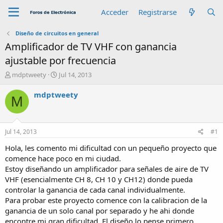
Acceder
Registrarse
Diseño de circuitos en general
Amplificador de TV VHF con ganancia
ajustable por frecuencia
A
F
mdptweety
Jul 14, 2013
u
e
t
c
mdptweety
M
o
h
r
a
d
e
Jul 14, 2013
#1
i
n
Hola, les comento mi dificultad con un pequeño proyecto que
i
comence hace poco en mi ciudad.
c
Estoy diseñando un amplificador para señales de aire de TV
i
VHF (esencialmente CH 8, CH 10 y CH12) donde pueda
o
controlar la ganancia de cada canal individualmente.
Para probar este proyecto comence con la calibracion de la
ganancia de un solo canal por separado y he ahi donde
encontre mi gran dificultad. El diseño lo pense primero