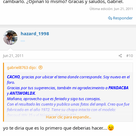
cambiarlo. ¿Opinan lo mismo? Gracias y saludos, Gabriel.
Última edición:
Jun 21, 2011
Responder
hazard_1998
Jun 21, 2011
#10
gabriel8763 dijo:
CACHO
, gracias por ubicar el tema donde corresponde. Soy nuevo en el
foro.
Gracias por tus sugerencias, también mi agradecimeinto a
PANDACBA
y
ANTIWORLDX
.
Mañana, aprovecho que es feriado y sigo tus consejos.
Con el resultado les cuento y publico unas fotos del ampli. Creo que fue
fabricado en el año 1972. Tiene su chapa intacta con el modelo:
Decoud WH 35 y el Número de Serie: 871.
Hacer clic para expandir...
Está de película y suena de primera.
Hasta mañana, y gracias nuevamente a todos. Gabriel.
yo te diria que es lo primero que deberias hacer....