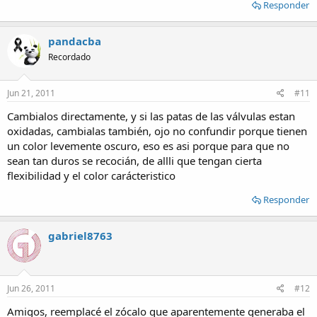
Amigos, limpié los 9 contactos del zócalo e intenté "cerrarlos" para
Responder
que hagan buen contacto, nuevamente limpié las patas de las
válvulas y verifiqué los cables y las soldaduras de los mismos al
pandacba
zócalo. Resultado: El problema sigue, empujando la válvula
desaparece el problema. Pienso que debe haber un problema en el
Recordado
zócalo. Creo que ya no queda otra opción que cambiarlo. ¿Opinan
lo mismo? Gracias y saludos, Gabriel.
Jun 21, 2011
#11
Cambialos directamente, y si las patas de las válvulas estan
oxidadas, cambialas también, ojo no confundir porque tienen
un color levemente oscuro, eso es asi porque para que no
sean tan duros se recocián, de allli que tengan cierta
flexibilidad y el color carácteristico
Responder
gabriel8763
Jun 26, 2011
#12
Amigos, reemplacé el zócalo que aparentemente generaba el