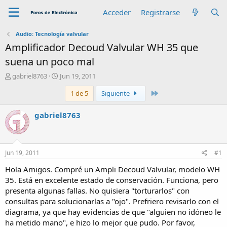
Acceder
Registrarse
Audio: Tecnología valvular
Amplificador Decoud Valvular WH 35 que
suena un poco mal
A
F
gabriel8763
Jun 19, 2011
u
e
Último
1 de 5
Siguiente
t
c
o
h
r
a
gabriel8763
d
e
i
n
Jun 19, 2011
#1
i
c
Hola Amigos. Compré un Ampli Decoud Valvular, modelo WH
i
35. Está en excelente estado de conservación. Funciona, pero
o
presenta algunas fallas. No quisiera "torturarlos" con
consultas para solucionarlas a "ojo". Prefriero revisarlo con el
diagrama, ya que hay evidencias de que "alguien no idóneo le
ha metido mano", e hizo lo mejor que pudo. Por favor,