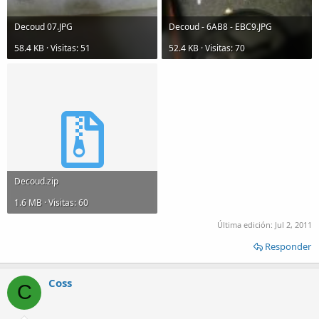
Decoud 07.JPG
Decoud - 6AB8 - EBC9.JPG
58.4 KB · Visitas: 51
52.4 KB · Visitas: 70
Decoud.zip
1.6 MB · Visitas: 60
Última edición:
Jul 2, 2011
Responder
Coss
C