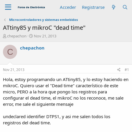
Acceder
Registrarse
Microcontroladores y sistemas embebidos
ATtiny85 y mikroC "dead time"
A
F
chepachon
Nov 21, 2013
u
e
t
c
chepachon
C
o
h
r
a
d
e
Nov 21, 2013
#1
i
n
Hola, estoy programando un ATtiny85, y lo estoy haciendo en
i
mikroC. Quiero usar el "Dead time" característico de este
c
micro, PERO a la hora que pongo los registros para
i
configurar el dead time, el mikroC no los reconoce, me sale
o
error, me sale el siguiente mensaje
undeclared identifier DTPS1, y asi me salen todos los
registros del dead time.