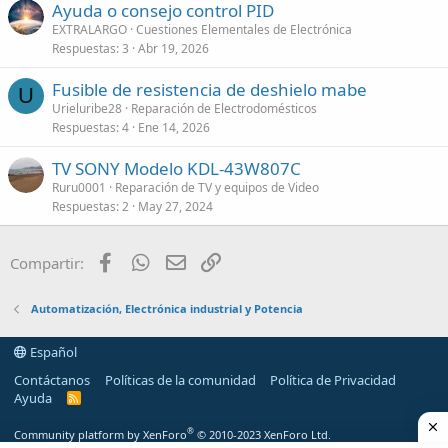
Ayuda o consejo control PID
EXTRALARGO
Cuestiones Elementales de Electrónica
Respuestas
3
Abr 19, 2026
Fusible de resistencia de deshielo mabe
U
Urieluribe28
Reparación de Electrodomésticos
Respuestas
4
Ene 14, 2026
TV SONY Modelo KDL-43W807C
Ruru0001
Reparación de TV y equipos de Video
Respuestas
2
May 27, 2024
Facebook
WhatsApp
Email
Enlace
Compartir:
Automatización, Electrónica industrial y Potencia
Español
Contáctanos
Políticas de la comunidad
Política de Privacidad
Ayuda
R
S
S
®
Community platform by XenForo
© 2010-2023 XenForo Ltd.