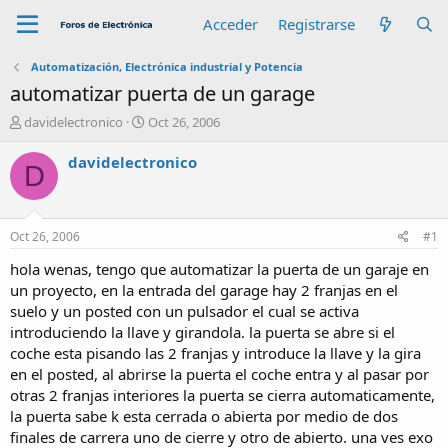
Acceder
Registrarse
Automatización, Electrónica industrial y Potencia
automatizar puerta de un garage
A
F
davidelectronico
Oct 26, 2006
u
e
t
c
davidelectronico
D
o
h
r
a
d
e
Oct 26, 2006
#1
i
n
hola wenas, tengo que automatizar la puerta de un garaje en
i
un proyecto, en la entrada del garage hay 2 franjas en el
c
suelo y un posted con un pulsador el cual se activa
i
introduciendo la llave y girandola. la puerta se abre si el
o
coche esta pisando las 2 franjas y introduce la llave y la gira
en el posted, al abrirse la puerta el coche entra y al pasar por
otras 2 franjas interiores la puerta se cierra automaticamente,
la puerta sabe k esta cerrada o abierta por medio de dos
finales de carrera uno de cierre y otro de abierto. una ves exo