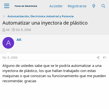
Acceder
Registrarse
Automatización, Electrónica industrial y Potencia
Automatizar una inyectora de plástico
A
F
AK
Dic 9, 2006
u
e
t
c
AK
A
o
h
r
a
d
e
Dic 9, 2006
#1
i
n
Alguno de ustedes sabe que se le podría automatizar a una
i
inyectora de plástico, los que hallan trabajado con estas
c
maquinas o que conozcan su funcionamiento que me pueden
i
recomendar. gracias
o