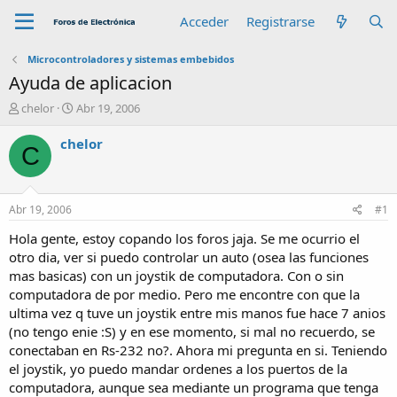
Acceder
Registrarse
Microcontroladores y sistemas embebidos
Ayuda de aplicacion
A
F
chelor
Abr 19, 2006
u
e
t
c
chelor
C
o
h
r
a
d
e
Abr 19, 2006
#1
i
n
Hola gente, estoy copando los foros jaja. Se me ocurrio el
i
otro dia, ver si puedo controlar un auto (osea las funciones
c
mas basicas) con un joystik de computadora. Con o sin
i
computadora de por medio. Pero me encontre con que la
o
ultima vez q tuve un joystik entre mis manos fue hace 7 anios
(no tengo enie :S) y en ese momento, si mal no recuerdo, se
conectaban en Rs-232 no?. Ahora mi pregunta en si. Teniendo
el joystik, yo puedo mandar ordenes a los puertos de la
computadora, aunque sea mediante un programa que tenga