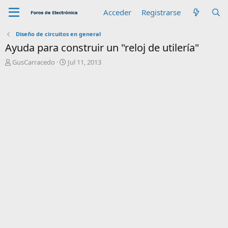
Acceder
Registrarse
Diseño de circuitos en general
Ayuda para construir un "reloj de utilería"
A
F
GusCarracedo
Jul 11, 2013
u
e
t
c
o
h
r
a
d
e
i
n
i
c
i
o