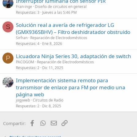
Interruptor luminaria con sensor PIR
Fran-inge
Diseño de circuitos en general
Respuestas
3
Jueves a las 5:46 PM
Solución real a avería de refrigerador LG
S
(GMX936SBHV) – Filtro deshidratador obstruido
Sirfran
Reparación de Electrodomésticos
Respuestas
4
Ene 8, 2026
Licuadora Ninja Series 30, adaptación de switch
P
PACOGOM
Reparación de Electrodomésticos
Respuestas
2
Dic 11, 2025
Implementación sistema remoto para
transmisor de enlace para FM por medio una
página web
jogyweb
Circuitos de Radio
Respuestas
2
Dic 8, 2025
Facebook
WhatsApp
Email
Enlace
Compartir: