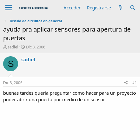
Acceder
Registrarse
Diseño de circuitos en general
ayuda pra aplicar sensores para apertura de
puertas
A
F
sadiel
Dic 3, 2006
u
e
t
c
sadiel
S
o
h
r
a
d
e
Dic 3, 2006
#1
i
n
buenas tardes queria preguntar como hacer para un proyecto
i
poder abrir una puerta por medio de un sensor
c
i
o