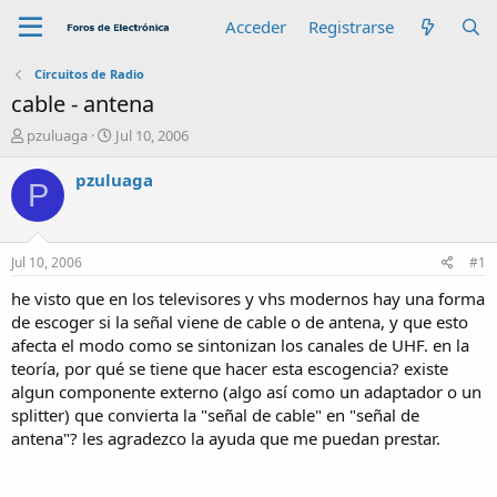
Acceder
Registrarse
Circuitos de Radio
cable - antena
A
F
pzuluaga
Jul 10, 2006
u
e
t
c
pzuluaga
P
o
h
r
a
d
e
Jul 10, 2006
#1
i
n
he visto que en los televisores y vhs modernos hay una forma
i
de escoger si la señal viene de cable o de antena, y que esto
c
afecta el modo como se sintonizan los canales de UHF. en la
i
teoría, por qué se tiene que hacer esta escogencia? existe
o
algun componente externo (algo así como un adaptador o un
splitter) que convierta la "señal de cable" en "señal de
antena"? les agradezco la ayuda que me puedan prestar.