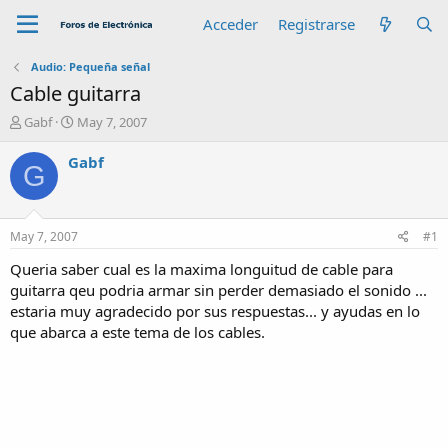
Acceder
Registrarse
Audio: Pequeña señal
Cable guitarra
A
F
Gabf
May 7, 2007
u
e
t
c
Gabf
G
o
h
r
a
d
e
May 7, 2007
#1
i
n
Queria saber cual es la maxima longuitud de cable para
i
guitarra qeu podria armar sin perder demasiado el sonido ...
c
estaria muy agradecido por sus respuestas... y ayudas en lo
i
que abarca a este tema de los cables.
o