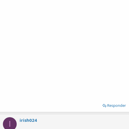
Responder
irish024
I