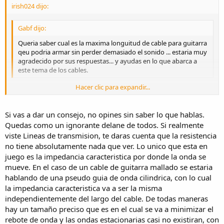
irish024 dijo:
Gabf dijo:
Queria saber cual es la maxima longuitud de cable para guitarra
qeu podria armar sin perder demasiado el sonido ... estaria muy
agradecido por sus respuestas... y ayudas en lo que abarca a
este tema de los cables.
Hacer clic para expandir...
Bueno no soy muy experto .. y tambien tengo mi guitarra electrica ..
Hace algun tiempo compre un cable para guitarra y segun lo qe me
Hacer clic para expandir...
explico el señor de la tienda ..
Si vas a dar un consejo, no opines sin saber lo que hablas.
ESO DEPENDE .. del tipo de cable .. pues existen cables blindados
Quedas como un ignorante delane de todos. Si realmente
muy resistentes al ruido por sus terminales "jacks" y a lo largo del
viste Lineas de transmision, te daras cuenta que la resistencia
cable ..
no tiene absolutamente nada que ver. Lo unico que esta en
juego es la impedancia caracteristica por donde la onda se
De lo qe tengo presente en "lineas de transmision" al aumentar el
mueve. En el caso de un cable de guitarra mallado se estaria
largo aumenta logicamente la Resistencia entre otros factores .. por
lo tanto .. lo recomendable si se necesita un cable largo .. es analizar
hablando de una pseudo guia de onda cilindrica, con lo cual
la calidad del mismo .. !
la impedancia caracteristica va a ser la misma
independientemente del largo del cable. De todas maneras
Ojala ayude de algo .. voy a leer un poco de esto tambien .. !!
hay un tamaño preciso que es en el cual se va a minimizar el
rebote de onda y las ondas estacionarias casi no existiran, con