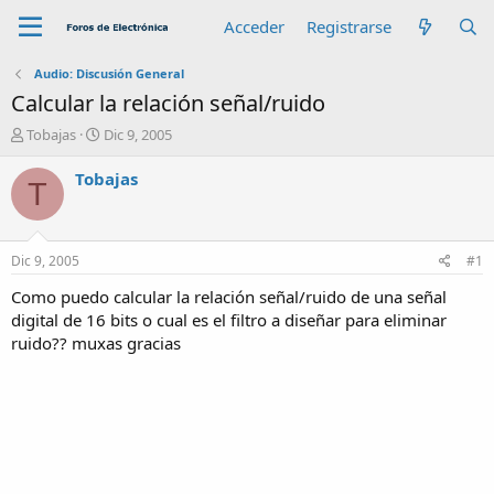
Acceder
Registrarse
Audio: Discusión General
Calcular la relación señal/ruido
A
F
Tobajas
Dic 9, 2005
u
e
t
c
Tobajas
T
o
h
r
a
d
e
Dic 9, 2005
#1
i
n
Como puedo calcular la relación señal/ruido de una señal
i
digital de 16 bits o cual es el filtro a diseñar para eliminar
c
ruido?? muxas gracias
i
o