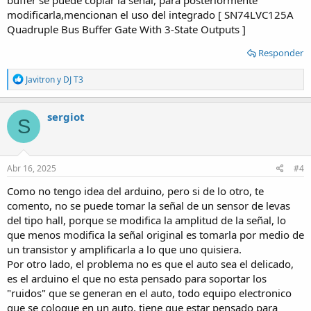
buffer se puede copiar la señal, para posteriormente
modificarla,mencionan el uso del integrado [ SN74LVC125A
Quadruple Bus Buffer Gate With 3-State Outputs ]
Responder
R
Javitron
y
DJ T3
e
a
c
sergiot
S
t
i
o
n
s
Abr 16, 2025
#4
:
Como no tengo idea del arduino, pero si de lo otro, te
comento, no se puede tomar la señal de un sensor de levas
del tipo hall, porque se modifica la amplitud de la señal, lo
que menos modifica la señal original es tomarla por medio de
un transistor y amplificarla a lo que uno quisiera.
Por otro lado, el problema no es que el auto sea el delicado,
es el arduino el que no esta pensado para soportar los
"ruidos" que se generan en el auto, todo equipo electronico
que se coloque en un auto, tiene que estar pensado para