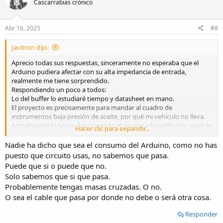
Cascarrabias crónico
Abr 16, 2025
#8
Javitron dijo:
Aprecio todas sus respuestas, sinceramente no esperaba que el
Arduino pudiera afectar con su alta impedancia de entrada,
realmente me tiene sorprendido.
Respondiendo un poco a todos:
Lo del buffer lo estudiaré tiempo y datasheet en mano.
El proyecto es precisamente para mandar al cuadro de
instrumentos baja presión de aceite, por qué mi vehículo no lleva.
Actualmente lo tengo funcionando el equipo a la perfección, pero le
Hacer clic para expandir...
tengo un retardo para que no mande el mensaje en los primeros
instantes, por lo que no puedo coger esa señal "del bulbo de aceite",
Nadie ha dicho que sea el consumo del Arduino, como no has
quizás, tenga que pensar en otra como sensor de presión de rail por
puesto que circuito usas, no sabemos que pasa.
ejemplo, creo que dos metros dio en el clavo, me obceque con esa
Puede que si o puede que no.
señal y ya llevo buenos ratos pensando en ella, pero quizás sea
Solo sabemos que si que pasa.
mejor dejarla en paz.
Probablemente tengas masas cruzadas. O no.
Por canbus no quiero coger esa señal por qué con mis pobres
O sea el cable que pasa por donde no debe o será otra cosa.
conocimientos tendría que hacer uso del bus de diagnóstico, y no
quiero ocuparlo de ningún modo.
Responder
Mi más sincero agradecimiento a todos