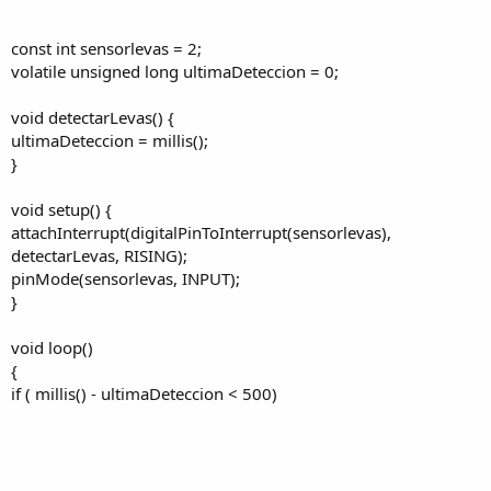
const int sensorlevas = 2;
volatile unsigned long ultimaDeteccion = 0;
void detectarLevas() {
ultimaDeteccion = millis();
}
void setup() {
attachInterrupt(digitalPinToInterrupt(sensorlevas),
detectarLevas, RISING);
pinMode(sensorlevas, INPUT);
}
void loop()
{
if ( millis() - ultimaDeteccion < 500)