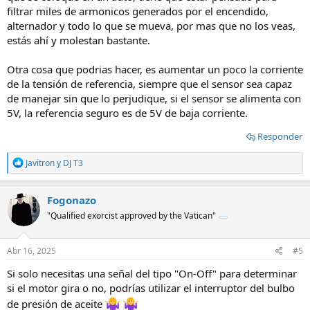
filtrar miles de armonicos generados por el encendido,
alternador y todo lo que se mueva, por mas que no los veas,
estás ahí y molestan bastante.
Otra cosa que podrias hacer, es aumentar un poco la corriente
de la tensión de referencia, siempre que el sensor sea capaz
de manejar sin que lo perjudique, si el sensor se alimenta con
5V, la referencia seguro es de 5V de baja corriente.
Responder
R
Javitron
y
DJ T3
e
a
c
Fogonazo
t
"Qualified exorcist approved by the Vatican"
i
o
n
s
Abr 16, 2025
#5
:
Si solo necesitas una señal del tipo "On-Off" para determinar
si el motor gira o no, podrías utilizar el interruptor del bulbo
de presión de aceite