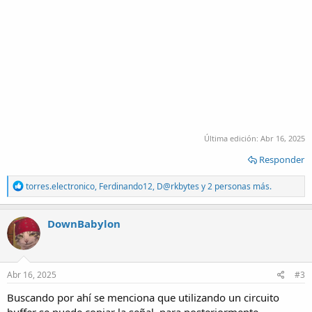
Última edición:
Abr 16, 2025
Responder
R
torres.electronico
,
Ferdinando12
,
D@rkbytes
y 2 personas más.
e
a
c
DownBabylon
t
i
o
n
s
Abr 16, 2025
#3
:
Buscando por ahí se menciona que utilizando un circuito