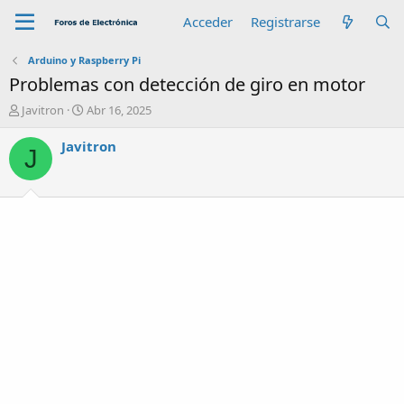
Acceder
Registrarse
Arduino y Raspberry Pi
Problemas con detección de giro en motor
A
F
Javitron
Abr 16, 2025
u
e
t
c
Javitron
J
o
h
r
a
d
e
i
n
i
c
i
o