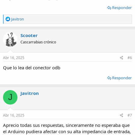
Responder
R
Javitron
e
a
c
Scooter
t
Cascarrabias crónico
i
o
n
s
Abr 16, 2025
#6
:
Que lo lea del conector odb
Responder
Javitron
J
Abr 16, 2025
#7
Aprecio todas sus respuestas, sinceramente no esperaba que
el Arduino pudiera afectar con su alta impedancia de entrada,