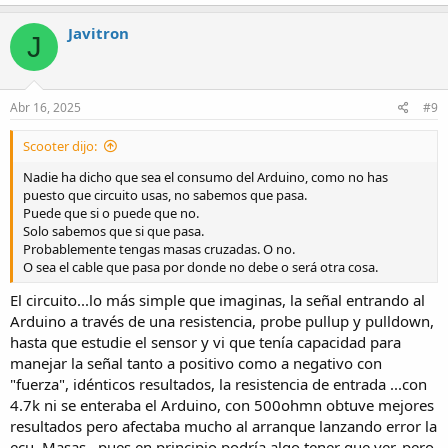
Javitron
J
Abr 16, 2025
#9
Scooter dijo:
Nadie ha dicho que sea el consumo del Arduino, como no has
puesto que circuito usas, no sabemos que pasa.
Puede que si o puede que no.
Solo sabemos que si que pasa.
Probablemente tengas masas cruzadas. O no.
O sea el cable que pasa por donde no debe o será otra cosa.
El circuito...lo más simple que imaginas, la señal entrando al
Arduino a través de una resistencia, probe pullup y pulldown,
hasta que estudie el sensor y vi que tenía capacidad para
manejar la señal tanto a positivo como a negativo con
"fuerza", idénticos resultados, la resistencia de entrada ...con
4.7k ni se enteraba el Arduino, con 500ohmn obtuve mejores
resultados pero afectaba mucho al arranque lanzando error la
ecu. Masas...pues en principio podría algo tener que ver, pero