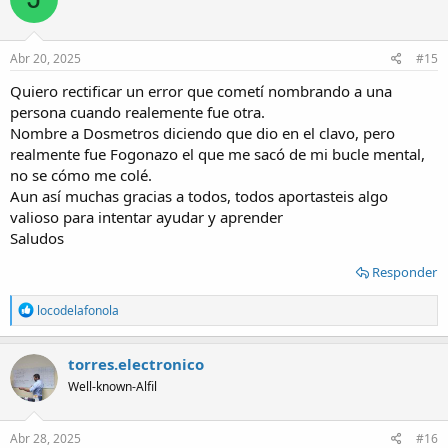
i
o
n
s
Abr 20, 2025
#15
:
Quiero rectificar un error que cometí nombrando a una
persona cuando realemente fue otra.
Nombre a Dosmetros diciendo que dio en el clavo, pero
realmente fue Fogonazo el que me sacó de mi bucle mental,
no se cómo me colé.
Aun así muchas gracias a todos, todos aportasteis algo
valioso para intentar ayudar y aprender
Saludos
Responder
R
locodelafonola
e
a
c
torres.electronico
t
Well-known-Alfil
i
o
n
s
Abr 28, 2025
#16