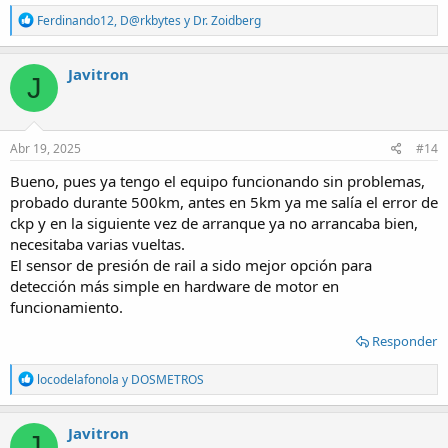
R
Ferdinando12
,
D@rkbytes
y
Dr. Zoidberg
e
a
c
Javitron
J
t
i
o
n
s
Abr 19, 2025
#14
:
Bueno, pues ya tengo el equipo funcionando sin problemas,
probado durante 500km, antes en 5km ya me salía el error de
ckp y en la siguiente vez de arranque ya no arrancaba bien,
necesitaba varias vueltas.
El sensor de presión de rail a sido mejor opción para
detección más simple en hardware de motor en
funcionamiento.
Responder
R
locodelafonola
y
DOSMETROS
e
a
c
Javitron
J
t