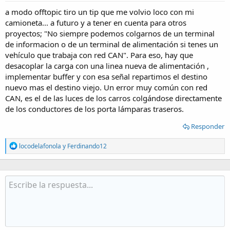
:
a modo offtopic tiro un tip que me volvio loco con mi
camioneta... a futuro y a tener en cuenta para otros
proyectos; "No siempre podemos colgarnos de un terminal
de informacion o de un terminal de alimentación si tenes un
vehículo que trabaja con red CAN". Para eso, hay que
desacoplar la carga con una linea nueva de alimentación ,
implementar buffer y con esa señal repartimos el destino
nuevo mas el destino viejo. Un error muy común con red
CAN, es el de las luces de los carros colgándose directamente
de los conductores de los porta lámparas traseros.
Responder
R
locodelafonola
y
Ferdinando12
e
a
c
t
i
o
n
s
: