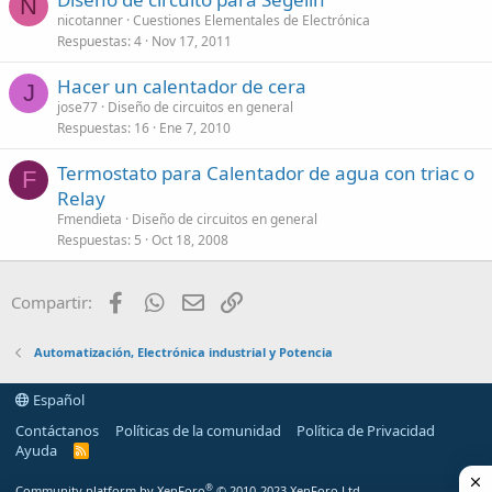
N
nicotanner
Cuestiones Elementales de Electrónica
Respuestas
4
Nov 17, 2011
Hacer un calentador de cera
J
jose77
Diseño de circuitos en general
Respuestas
16
Ene 7, 2010
Termostato para Calentador de agua con triac o
F
Relay
Fmendieta
Diseño de circuitos en general
Respuestas
5
Oct 18, 2008
Facebook
WhatsApp
Email
Enlace
Compartir:
Automatización, Electrónica industrial y Potencia
Español
Contáctanos
Políticas de la comunidad
Política de Privacidad
Ayuda
R
S
S
®
Community platform by XenForo
© 2010-2023 XenForo Ltd.