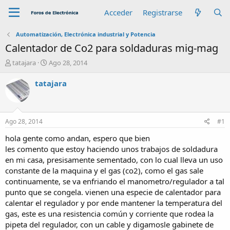
Acceder
Registrarse
Automatización, Electrónica industrial y Potencia
Calentador de Co2 para soldaduras mig-mag
A
F
tatajara
Ago 28, 2014
u
e
t
c
tatajara
o
h
r
a
d
e
Ago 28, 2014
#1
i
n
hola gente como andan, espero que bien
i
les comento que estoy haciendo unos trabajos de soldadura
c
en mi casa, presisamente sementado, con lo cual lleva un uso
i
constante de la maquina y el gas (co2), como el gas sale
o
continuamente, se va enfriando el manometro/regulador a tal
punto que se congela. vienen una especie de calentador para
calentar el regulador y por ende mantener la temperatura del
gas, este es una resistencia común y corriente que rodea la
pipeta del regulador, con un cable y digamosle gabinete de