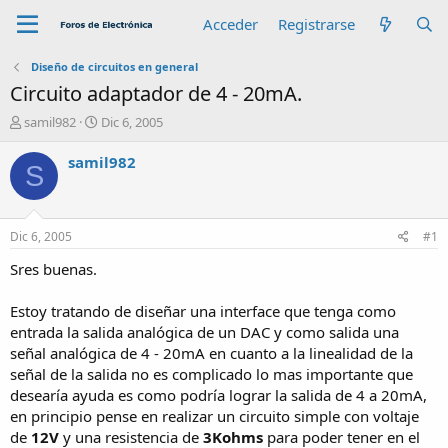
Acceder
Registrarse
Diseño de circuitos en general
Circuito adaptador de 4 - 20mA.
A
F
samil982
Dic 6, 2005
u
e
t
c
samil982
S
o
h
r
a
d
e
Dic 6, 2005
#1
i
n
Sres buenas.
i
c
Estoy tratando de diseñar una interface que tenga como
i
entrada la salida analógica de un DAC y como salida una
o
señal analógica de 4 - 20mA en cuanto a la linealidad de la
señal de la salida no es complicado lo mas importante que
desearía ayuda es como podría lograr la salida de 4 a 20mA,
en principio pense en realizar un circuito simple con voltaje
de
12V
y una resistencia de
3Kohms
para poder tener en el