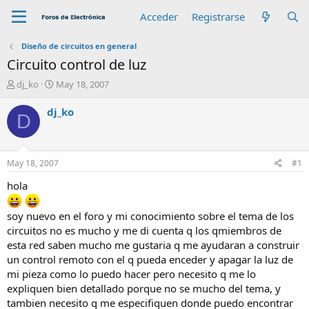
Acceder
Registrarse
Diseño de circuitos en general
Circuito control de luz
A
F
dj_ko
May 18, 2007
u
e
t
c
dj_ko
D
o
h
r
a
d
e
May 18, 2007
#1
i
n
hola
i
c
soy nuevo en el foro y mi conocimiento sobre el tema de los
i
circuitos no es mucho y me di cuenta q los qmiembros de
o
esta red saben mucho me gustaria q me ayudaran a construir
un control remoto con el q pueda enceder y apagar la luz de
mi pieza como lo puedo hacer pero necesito q me lo
expliquen bien detallado porque no se mucho del tema, y
tambien necesito q me especifiquen donde puedo encontrar