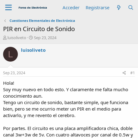
Acceder
Registrarse
Cuestiones Elementales de Electrónica
PIR en Circuito de Sonido
A
F
luisoliveto
Sep 23, 2024
u
e
t
c
luisoliveto
L
o
h
r
a
d
e
Sep 23, 2024
#1
i
n
Hola!
i
Soy muy nuevo en todo esto. Y claramente me falta mucho
c
conocimiento aun.
i
Tengo un circuito de sonido, bastante simple, que funciona
o
bien, pero se me ocurrio meter un PIR en el medio para
activarlo, y me revento el cerebro.
Por partes. El circuito es una placa amplificadora chica, doble
canal 3w+3w de 5v. Con cuatro altavoces por canal de 0.5w y