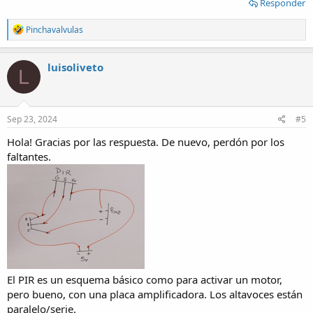
Responder
R
Pinchavalvulas
e
a
c
luisoliveto
L
t
i
o
n
s
Sep 23, 2024
#5
:
Hola! Gracias por las respuesta. De nuevo, perdón por los
faltantes.
El PIR es un esquema básico como para activar un motor,
pero bueno, con una placa amplificadora. Los altavoces están
paralelo/serie.