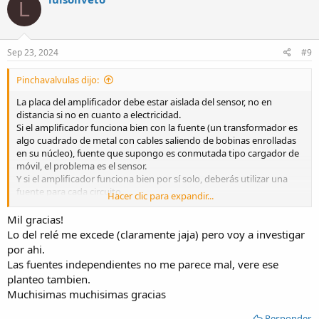
L
t
i
o
n
s
Sep 23, 2024
#9
:
Pinchavalvulas dijo:
La placa del amplificador debe estar aislada del sensor, no en
distancia si no en cuanto a electricidad.
Si el amplificador funciona bien con la fuente (un transformador es
algo cuadrado de metal con cables saliendo de bobinas enrolladas
en su núcleo), fuente que supongo es conmutada tipo cargador de
móvil, el problema es el sensor.
Y si el amplificador funciona bien por sí solo, deberás utilizar una
fuente para cada circuito.
Hacer clic para expandir...
Debes analizar la información técnica del sensor para ver si se le
Mil gracias!
puede conectar directamente un relé.
Lo del relé me excede (claramente jaja) pero voy a investigar
por ahi.
Las fuentes independientes no me parece mal, vere ese
planteo tambien.
Muchisimas muchisimas gracias
Responder