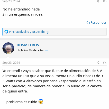
s
Sep 23, 2024
#3
:
No he entendido nada.
Sin un esquema, ni idea.
Responder
R
Pinchavalvulas
y
Dr. Zoidberg
e
a
c
DOSMETROS
t
High 2m Modereitor
i
o
n
s
Sep 23, 2024
#4
:
Yo entendí : vaya a saber que fuente de alimentación de 5 V
alimenta un PIR que a su vez alimenta un audio clase D de 3 +
3 Watts con 4 altavoces por canal (esperando que estén en
serie-paralelo) de manera de ponerle un audio en la cabeza
de quien entra.
El problema es ruido
.