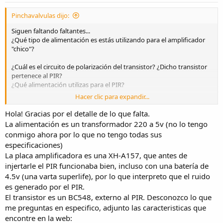
:
Pinchavalvulas dijo:
Siguen faltando faltantes...
¿Qué tipo de alimentación es estás utilizando para el amplificador
"chico"?
¿Cuál es el circuito de polarización del transistor? ¿Dicho transistor
pertenece al PIR?
¿Qué alimentación utilizas para el PIR?
Hacer clic para expandir...
Nota. Un PIR es un detector de movimiento, hasta donde yo sé. No
es un ¿esquema? para activar un motor....bueno sí, activas un motor
Hola! Gracias por el detalle de lo que falta.
o lo que sea, pero a través de un interruptor, sea electrónico o
La alimentación es un transformador 220 a 5v (no lo tengo
mecánico.
conmigo ahora por lo que no tengo todas sus
especificaciones)
Ese tic tic tic...puede ser generado/inducido por el propio PIR, por
La placa amplificadora es una XH-A157, que antes de
las fuentes de alimentación e incluso por un defecto de fabricación,
injertarle el PIR funcionaba bien, incluso con una batería de
de conexión o interpretación del manual amplificador.
4.5v (una varta superlife), por lo que interpreto que el ruido
PD. ¿Pizcz..?
es generado por el PIR.
El transistor es un BC548, externo al PIR. Desconozco lo que
me preguntas en especifico, adjunto las caracteristicas que
encontre en la web: