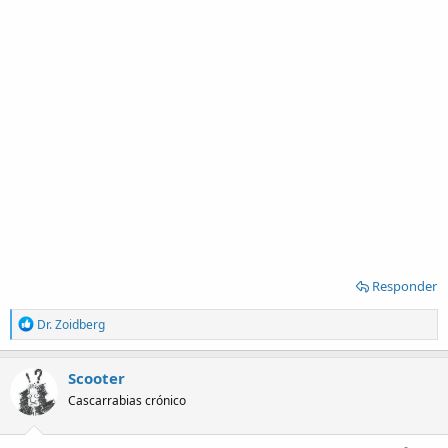
Responder
R
Dr. Zoidberg
e
a
c
Scooter
t
Cascarrabias crónico
i
o
n