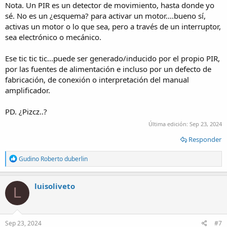
Nota. Un PIR es un detector de movimiento, hasta donde yo
sé. No es un ¿esquema? para activar un motor....bueno sí,
activas un motor o lo que sea, pero a través de un interruptor,
sea electrónico o mecánico.
Ese tic tic tic...puede ser generado/inducido por el propio PIR,
por las fuentes de alimentación e incluso por un defecto de
fabricación, de conexión o interpretación del manual
amplificador.
PD. ¿Pizcz..?
Última edición:
Sep 23, 2024
Responder
R
Gudino Roberto duberlin
e
a
c
luisoliveto
L
t
i
o
n
s
Sep 23, 2024
#7