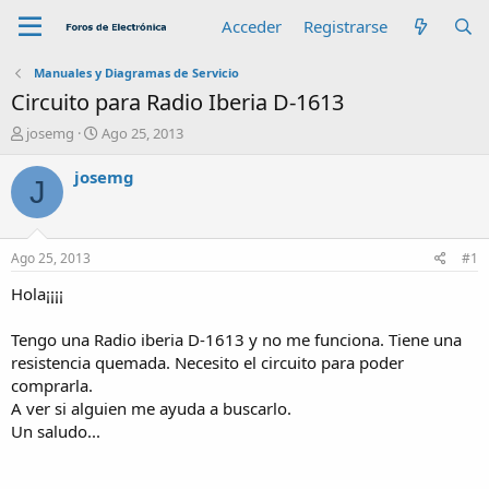
Acceder
Registrarse
Manuales y Diagramas de Servicio
Circuito para Radio Iberia D-1613
A
F
josemg
Ago 25, 2013
u
e
t
c
josemg
J
o
h
r
a
d
e
Ago 25, 2013
#1
i
n
Hola¡¡¡¡
i
c
Tengo una Radio iberia D-1613 y no me funciona. Tiene una
i
resistencia quemada. Necesito el circuito para poder
o
comprarla.
A ver si alguien me ayuda a buscarlo.
Un saludo...