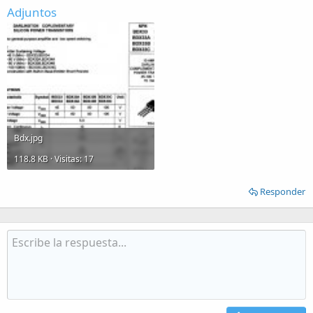
trabajando. Si solo funcionará uno con la tensión pobre y una
Adjuntos
corriente de 1.5, serian unos 3 W y algo se deberia notar.
La idea, está tomada de las fuentes de alimentación, de como
aumentar la corriente, con la diferencia de que no es una fuente de
alimentación en si.
Probaré como dice
miguelus
a poner una resistencia de 22 ohms o
similar y ver que caida de tensión tengo en ella. Aunque tengo claro
que la tension VBE si rondaba los 0.7v.
Bdx.jpg
118.8 KB · Visitas: 17
Responder