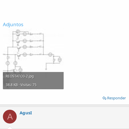
Adjuntos
REOSTATO3-2.jpg
38.8 KB · Visitas: 75
Responder
AgusI
A