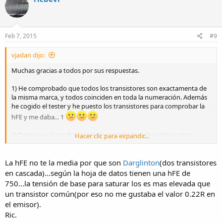
Feb 7, 2015
#9
vjadan dijo:
Muchas gracias a todos por sus respuestas.
1) He comprobado que todos los transistores son exactamenta de
la misma marca, y todos coinciden en toda la numeración. Además
he cogido el tester y he puesto los transistores para comprobar la
hFE y me daba... 1
2) Dado que el resultado, no me gustaba he adquirido cuatros
Hacer clic para expandir...
transistores totalmente diferentes sustituyendo los BDX33C por
2N3055, a ganancia diferente esperaba tener resultados diferenetes,
pero para mi sorpresa, igualmente se calienta solo uno.
La hFE no te la media por que son
Darglinton
(dos transistores
en cascada)...según la hoja de datos tienen una hFE de
3) Sustituyendo el BDX33C restante por un 2N30xx (ahora se me ha
750...la tensión de base para saturar los es mas elevada que
olvidado), pero este lo he sacado de una placa vieja y no creo que
un transistor común(por eso no me gustaba el valor 0.22R en
estuviera bien, el resultado es que los 2N3055 estan saturados
el emisor).
(VCE=2V) y claro, dejan pasar toda la corriente (1'5), pero lo bueno,
Ric.
es que ninguno se calentaba, lo cual quiere decir que estaban todos