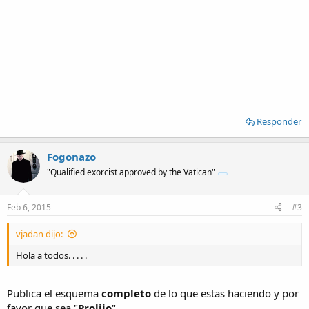
Responder
Fogonazo
"Qualified exorcist approved by the Vatican"
Feb 6, 2015
#3
vjadan dijo:
Hola a todos. . . . .
Publica el esquema
completo
de lo que estas haciendo y por
favor que sea "
Prolijo
"