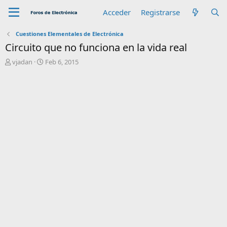
Acceder
Registrarse
Cuestiones Elementales de Electrónica
Circuito que no funciona en la vida real
A
F
vjadan
Feb 6, 2015
u
e
t
c
o
h
r
a
d
e
i
n
i
c
i
o