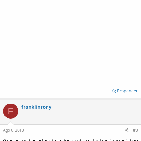
Responder
franklinrony
F
Ago 6, 2013
#3
Gracias me has aclarado la duda sobre si las tres "tierras" iban