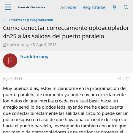
Acceder
Registrarse
Interfaces y Programación
Como conectar correctamente optoacoplador
4n25 a las salidas del puerto paralelo
A
F
franklinrony
Ago 6, 2013
u
e
t
c
franklinrony
F
o
h
r
a
d
e
Ago 6, 2013
#1
i
n
Muy buenos dias, estoy iniciandome en la programacion del
i
puerto paralelo, de momento ya pude enviar correctamente
c
lod datos de una interfaz creada en visual basic hacia un
i
arreglo sencillo de diodos leds,leyendo me he dado cuenta
o
que conectar directamente las salidas al circuito puede ser un
poco riesgoso en caso de que haya una corriente de regreso
hacia el puerto paralelo, investigando tambien encontre que
por medio de optoacopladores se puede lograr proteger el