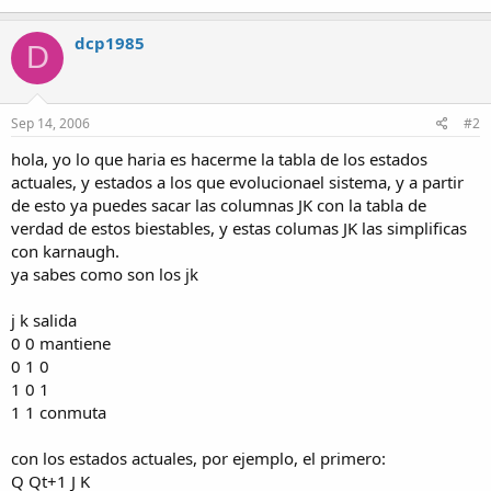
dcp1985
D
Sep 14, 2006
#2
hola, yo lo que haria es hacerme la tabla de los estados
actuales, y estados a los que evolucionael sistema, y a partir
de esto ya puedes sacar las columnas JK con la tabla de
verdad de estos biestables, y estas columas JK las simplificas
con karnaugh.
ya sabes como son los jk
j k salida
0 0 mantiene
0 1 0
1 0 1
1 1 conmuta
con los estados actuales, por ejemplo, el primero:
Q Qt+1 J K