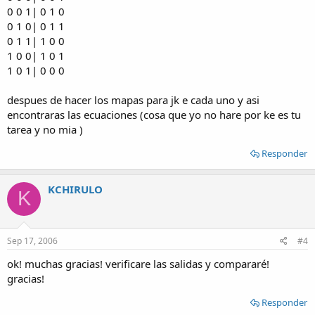
0 0 1| 0 1 0
0 1 0| 0 1 1
0 1 1| 1 0 0
1 0 0| 1 0 1
1 0 1| 0 0 0
despues de hacer los mapas para jk e cada uno y asi
encontraras las ecuaciones (cosa que yo no hare por ke es tu
tarea y no mia )
Responder
KCHIRULO
K
Sep 17, 2006
#4
ok! muchas gracias! verificare las salidas y compararé!
gracias!
Responder