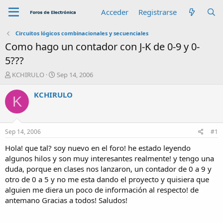
Acceder
Registrarse
Circuitos lógicos combinacionales y secuenciales
Como hago un contador con J-K de 0-9 y 0-
5???
A
F
KCHIRULO
Sep 14, 2006
u
e
t
c
KCHIRULO
K
o
h
r
a
d
e
Sep 14, 2006
#1
i
n
Hola! que tal? soy nuevo en el foro! he estado leyendo
i
algunos hilos y son muy interesantes realmente! y tengo una
c
duda, porque en clases nos lanzaron, un contador de 0 a 9 y
i
otro de 0 a 5 y no me esta dando el proyecto y quisiera que
o
alguien me diera un poco de información al respecto! de
antemano Gracias a todos! Saludos!