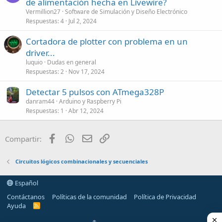
de alimentación hecha en Livewire?
Vermillion27
Software de Simulación y Diseño Electrónico
Respuestas
4
Jul 2, 2024
Cortadora de plotter con problema en un
driver...
luquio
Dudas en general
Respuestas
2
Nov 17, 2024
Detectar 5 pulsos con ATmega328P
danram44
Arduino y Raspberry Pi
Respuestas
1
Abr 12, 2024
Facebook
WhatsApp
Email
Enlace
Compartir:
Circuitos lógicos combinacionales y secuenciales
Español
Contáctanos
Políticas de la comunidad
Política de Privacidad
Ayuda
R
S
S
®