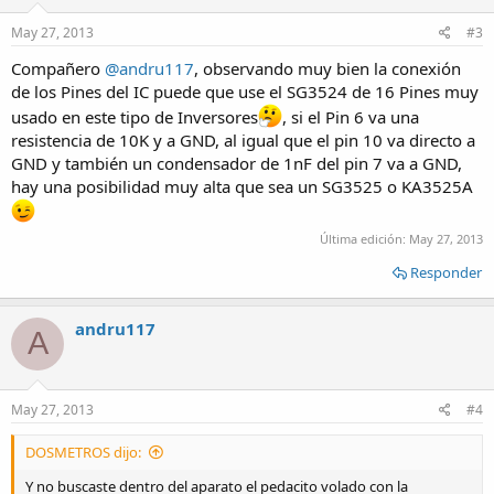
May 27, 2013
#3
Compañero
@andru117
, observando muy bien la conexión
de los Pines del IC puede que use el SG3524 de 16 Pines muy
usado en este tipo de Inversores
, si el Pin 6 va una
resistencia de 10K y a GND, al igual que el pin 10 va directo a
GND y también un condensador de 1nF del pin 7 va a GND,
hay una posibilidad muy alta que sea un SG3525 o KA3525A
Última edición:
May 27, 2013
Responder
andru117
A
May 27, 2013
#4
DOSMETROS dijo:
Y no buscaste dentro del aparato el pedacito volado con la