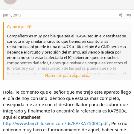
Jun 1, 2013
#8
Cyrax dijo:
Compañero es muy posible que sea el TL494, según el datasheet se
conecta muy similar al circuito que tienes, en cuanto a las
resistencias ahí puede ir una de 4.7K a 10K del pin 6 a GND pero eso
depende el circuito y precisión del mismo, así viendo la placa por
encima no solo estaría afectado el IC, debieron quedar muchos
componentes dañados, tienes que revisarlos porque así conectes el
IC faltante y con la restauración de las pistas, puede que no te
funcione a la primera, es mejor revisarlos y así proceder a instalar el
Hacer clic para expandir...
IC
Hola, Te comento que el señor que me trajo este aparato llego
el día de hoy con uno idéntico que estaba mas completo,
enseguida me arme con el destornillador para descubrir que
integrado y finalmente lo encontré la referencia es kA7500c,
aqui el datasheeet
http://www.fairchildsemi.com/ds/KA/KA7500C.pdf
, Pero no
entiendo muy bien el funcionamiento de aquel, haber si me