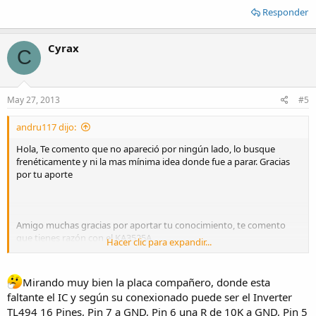
Responder
Cyrax
C
May 27, 2013
#5
andru117 dijo:
Hola, Te comento que no apareció por ningún lado, lo busque
frenéticamente y ni la mas mínima idea donde fue a parar. Gracias
por tu aporte
Amigo muchas gracias por aportar tu conocimiento, te comento
que tienes razón con el KA3525A
Hacer clic para expandir...
ese integrado lo trae el circuito pero es uno de los que aparece en la
imagen, es el que esta al lado del transformador, Por lo tanto
seguramente ese no es el que estoy buscando, Muchas gracias y
Mirando muy bien la placa compañero, donde esta
estoy atento a tus aportes.
faltante el IC y según su conexionado puede ser el Inverter
TL494 16 Pines, Pin 7 a GND, Pin 6 una R de 10K a GND, Pin 5