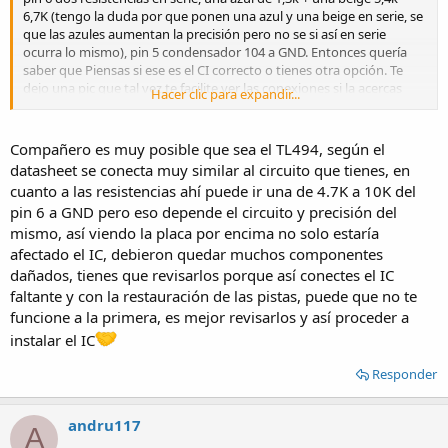
6,7K (tengo la duda por que ponen una azul y una beige en serie, se
que las azules aumentan la precisión pero no se si así en serie
ocurra lo mismo), pin 5 condensador 104 a GND. Entonces quería
saber que Piensas si ese es el CI correcto o tienes otra opción. Te
dejo una pic que tal vez te facilite ver las conexiones si la acercas
Hacer clic para expandir...
podrás ver mejor espero te sirva.
Muchas gracias por tu tiempo y dedicación.
https://fbcdn-sphotos-b-a.akamaihd.net/hphotos-ak-
Compañero es muy posible que sea el TL494, según el
prn2/965513_103813503161600_407604125_o.jpg
datasheet se conecta muy similar al circuito que tienes, en
cuanto a las resistencias ahí puede ir una de 4.7K a 10K del
pin 6 a GND pero eso depende el circuito y precisión del
mismo, así viendo la placa por encima no solo estaría
afectado el IC, debieron quedar muchos componentes
dañados, tienes que revisarlos porque así conectes el IC
faltante y con la restauración de las pistas, puede que no te
funcione a la primera, es mejor revisarlos y así proceder a
instalar el IC
Responder
andru117
A