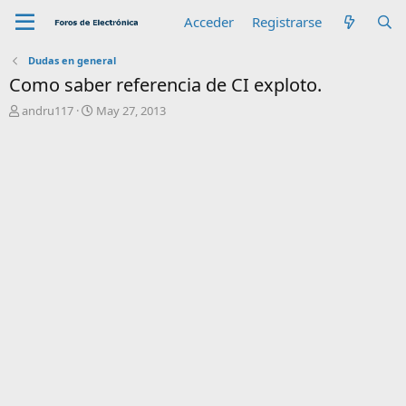
Acceder
Registrarse
Dudas en general
Como saber referencia de CI exploto.
A
F
andru117
May 27, 2013
u
e
t
c
o
h
r
a
d
e
i
n
i
c
i
o