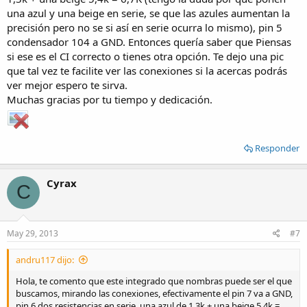
una azul y una beige en serie, se que las azules aumentan la
precisión pero no se si así en serie ocurra lo mismo), pin 5
condensador 104 a GND. Entonces quería saber que Piensas
si ese es el CI correcto o tienes otra opción. Te dejo una pic
que tal vez te facilite ver las conexiones si la acercas podrás
ver mejor espero te sirva.
Muchas gracias por tu tiempo y dedicación.
Responder
Cyrax
C
May 29, 2013
#7
andru117 dijo:
Hola, te comento que este integrado que nombras puede ser el que
buscamos, mirando las conexiones, efectivamente el pin 7 va a GND,
pin 6 dos resistencias en serie, una azul de 1,3k + una beige 5,4k =