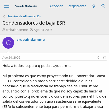
Acceder
Registrarse
Fuentes de Alimentación
Condensadores de baja ESR
A
F
crebaindamme
Ago 24, 2006
u
e
t
c
crebaindamme
C
o
h
r
a
d
e
Ago 24, 2006
#1
i
n
Hola a todos, espero q podais ayudarme.
i
c
Mi problema es que estoy proyectando un Convertidor Boost
i
CC-CC controlado en modo corriente; debido a que es
o
necesario que la frecuencia de trabajo sea de 100KHz me
encuentro con el problema de que no soy capaz de hacer el
control puesto q no encuentro condensadores para el filtro de
salida del convertidor con una resistencia serie equivalente
(ESR) lo suficientemente baja para permitirme trabajar a esa