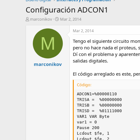
Configuración ADCON1
A
F
marconikov
Mar 2, 2014
u
e
t
c
Mar 2, 2014
o
h
M
Tengo el siguiente circuito mo
r
a
d
pero no hace nada el proteus,
e
Dí con el problema y aparente
i
salidas digitales.
marconikov
n
i
El código arreglado es este, pe
c
i
Código:
o
ADCON1=%00000110

TRISA =  %00000000 

TRISB =  %00000000 

TRISD =  %01111000 

VAR1 VAR Byte 

var1 = 0 

Pause 200 

Lcdout $fe, 1 

Lcdout $fe, 2
