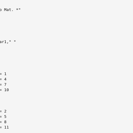
o Mat. *"

r1," "

 1 

 4 

 7 

 10 

 2 

 5 

 8 

 11 
