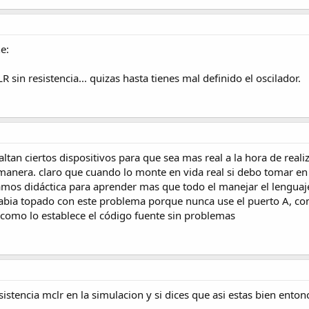
e:
LR sin resistencia... quizas hasta tienes mal definido el oscilador.
faltan ciertos dispositivos para que sea mas real a la hora de rea
 manera. claro que cuando lo monte en vida real si debo tomar en
os didáctica para aprender mas que todo el manejar el lenguaje,
habia topado con este problema porque nunca use el puerto A, co
como lo establece el código fuente sin problemas
sistencia mclr en la simulacion y si dices que asi estas bien ento