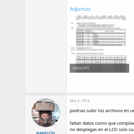
Adjuntos
adcon.JPG
108.4 KB · Visitas: 3
Mar 2, 2014
podrias subir los archivos en un
faltan datos como que compilad
no desplegas en el LCD solo cua
papirrin