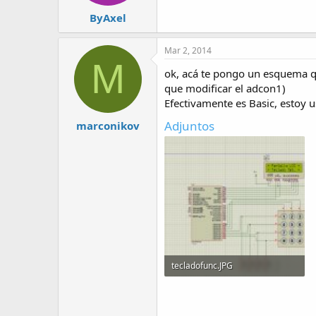
ByAxel
Mar 2, 2014
M
ok, acá te pongo un esquema q
que modificar el adcon1)
Efectivamente es Basic, estoy 
Adjuntos
marconikov
tecladofunc.JPG
142.7 KB · Visitas: 10