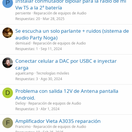
Instalar conmutador bipolar para la radio de mi
P
Vw T5 a la 2ª batería
persiente
Reparación de equipos de Audio
Respuestas
20
Mar 28, 2025
Se escucha un solo parlante + ruidos (sistema de
audio Party Noga)
demisaid
Reparación de equipos de Audio
Respuestas
1
Sep 11, 2024
Conectar celular a DAC por USBC e inyectar
carga
aguelcamp
Tecnologías móviles
Respuestas
3
Ago 30, 2024
Problema con salida 12V de Antena pantalla
D
Android.
Delioy
Reparación de equipos de Audio
Respuestas
3
Abr 1, 2024
Amplificador Vieta A3035 reparación
F
Francimo
Reparación de equipos de Audio