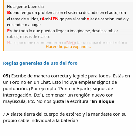
Hola gente buen dia
B
ueno tengo un problema con el sistema de audio en el auto, con
A
IEN
n
el tema de ruidos, t
mb
golpes al camb
iar de cancion, radio y
encender o apagar
P
robe todo lo que puedan llegar a imaginarse, desde cambiar
cables, masas de rca etc
H
N
n
ace poco me recomendaron co
e
ctar un capacitor electrolitico
Hacer clic para expandir...
de 4700 microfaradios de 25 volt
P
rimero a la bateria positivo con positivo y negativo con negativo....
DES
UE
p
s me dijo que lo conecte al positivo y a la potencia, (al cable
Reglas generales de uso del foro
UE
+ q
sale a la potencia) entonces no entiendo como conectarlo si
UE
el capacitor tiene + y -..... q
patita conecto al borne + de la
05)
Escribe de manera correcta y legible para todos. Estás en
bateria????
un Foro no en un Chat. Esto incluye emplear signos de
P
A
IEN
or otro lado t
mb
me recomendaron conectarlo al remoto
puntuación, (Por ejemplo "Punto y Aparte, signos de
del stereo....
interrogación, Etc"), comenzar un renglón nuevo con
el positivo al cable remote, y el - a masa....
mayúscula, Etc. No nos gusta la escritura
"En Bloque"
C
UE
omo q
con la pátita del capacitor en paralelo con el remoto???
E
stoy re perdido
¿ Aislaste tierra del cuerpo de estéreo y la mandaste con su
propio cable individual a la batería ?