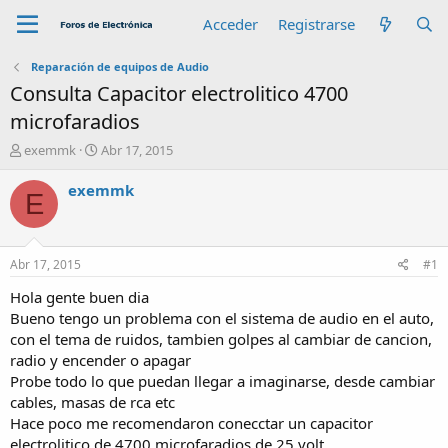
Acceder
Registrarse
Reparación de equipos de Audio
Consulta Capacitor electrolitico 4700
microfaradios
A
F
exemmk
Abr 17, 2015
u
e
t
c
exemmk
E
o
h
r
a
d
e
Abr 17, 2015
#1
i
n
Hola gente buen dia
i
Bueno tengo un problema con el sistema de audio en el auto,
c
con el tema de ruidos, tambien golpes al cambiar de cancion,
i
radio y encender o apagar
o
Probe todo lo que puedan llegar a imaginarse, desde cambiar
cables, masas de rca etc
Hace poco me recomendaron conecctar un capacitor
electrolitico de 4700 microfaradios de 25 volt