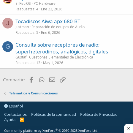
El RetrOS
PC Hardware
Respuestas
4
Ene 22, 2026
Tocadiscos Aiwa apx 680-BT
J
Justman
Reparación de equipos de Audio
Respuestas
5
Ene 6, 2026
Consulta sobre receptores de radio;
G
superheterodinos, analógicos, digitales
Gustaf
Cuestiones Elementales de Electrónica
Respuestas
13
May 1, 2026
Facebook
WhatsApp
Email
Enlace
Compartir:
Telemática y Comunicaciones
Español
Contáctanos
Políticas de la comunidad
Política de Privacidad
Ayuda
R
S
S
®
Community platform by XenForo
© 2010-2023 XenForo Ltd.