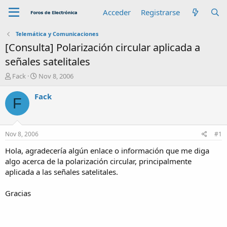
Acceder
Registrarse
Telemática y Comunicaciones
[Consulta] Polarización circular aplicada a
señales satelitales
A
F
Fack
Nov 8, 2006
u
e
t
c
Fack
F
o
h
r
a
d
e
Nov 8, 2006
#1
i
n
Hola, agradecería algún enlace o información que me diga
i
algo acerca de la polarización circular, principalmente
c
aplicada a las señales satelitales.
i
o
Gracias