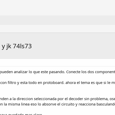
y jk 74ls73
i pueden analizar lo que este pasando. Conecte los dos componen
on filtro y esta todo en protoboard. ahora el tema es que si le met
den a la direccion seleccionada por el decoder sin problema, o
n la misma linea eso lo absorve el circuito y reacciona basculand
 haya quedado mas claro.