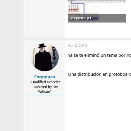
esquema.JPG
136 KB · Visitas: 6
Abr 2, 2015
Ya se te eliminó un tema por no 
Una distribución en protoboar
Fogonazo
"Qualified exorcist
approved by the
Vatican"