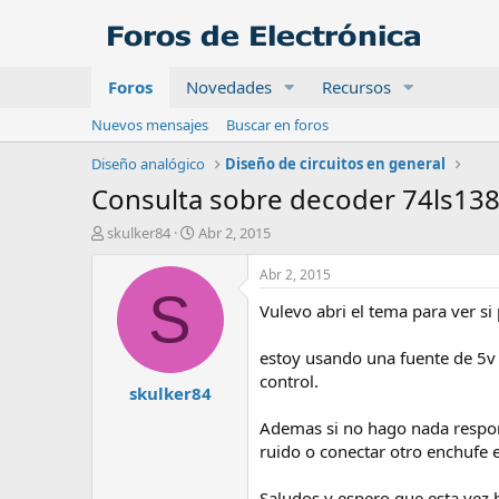
Foros
Novedades
Recursos
Nuevos mensajes
Buscar en foros
Diseño analógico
Diseño de circuitos en general
Consulta sobre decoder 74ls138 
A
F
skulker84
Abr 2, 2015
u
e
t
c
Abr 2, 2015
o
h
S
Vulevo abri el tema para ver s
r
a
d
e
estoy usando una fuente de 5v c
i
control.
skulker84
n
i
Ademas si no hago nada respon
c
ruido o conectar otro enchufe e
i
o
Saludos y espero que esta vez