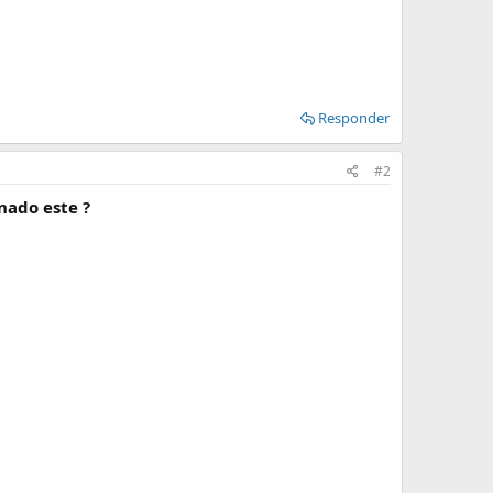
Responder
#2
nado este ?