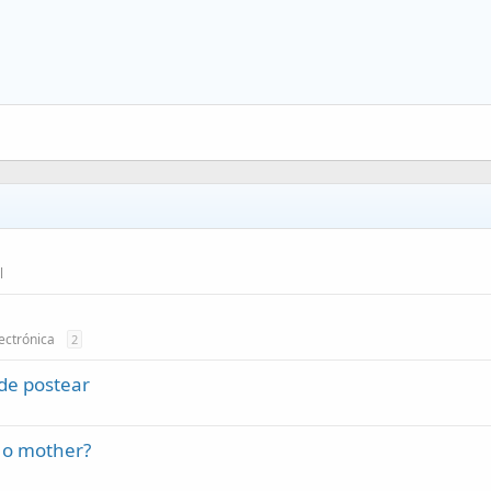
l
ectrónica
2
 de postear
e o mother?