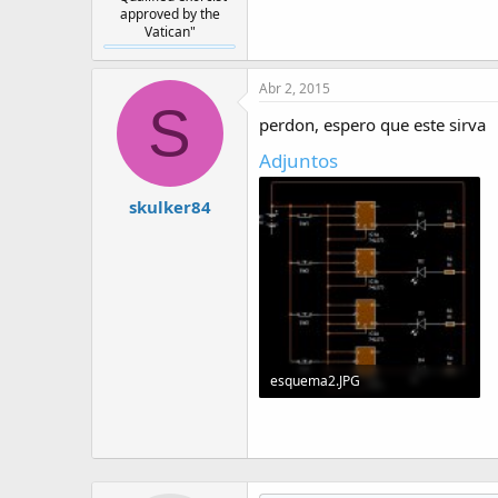
approved by the
Vatican"
Abr 2, 2015
S
perdon, espero que este sirva
Adjuntos
skulker84
esquema2.JPG
25.6 KB · Visitas: 11