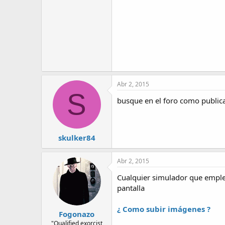
Abr 2, 2015
S
busque en el foro como publicar
skulker84
Abr 2, 2015
Cualquier simulador que emplee
pantalla
¿ Como subir imágenes ?
Fogonazo
"Qualified exorcist