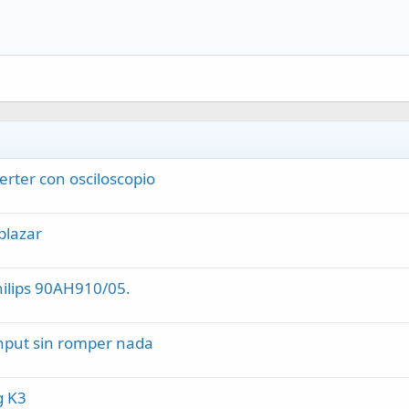
erter con osciloscopio
plazar
hilips 90AH910/05.
input sin romper nada
g K3