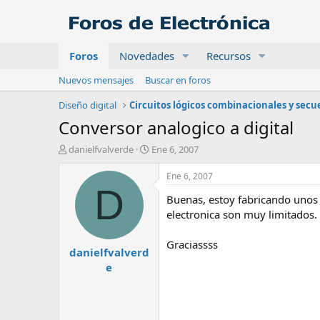
Foros
Novedades
Recursos
Nuevos mensajes
Buscar en foros
Diseño digital
Conversor analogico a digital
A
F
danielfvalverde
Ene 6, 2007
u
e
t
c
Ene 6, 2007
o
h
D
Buenas, estoy fabricando unos s
r
a
d
electronica son muy limitados.
e
i
Graciassss
danielfvalverd
n
i
e
c
i
o