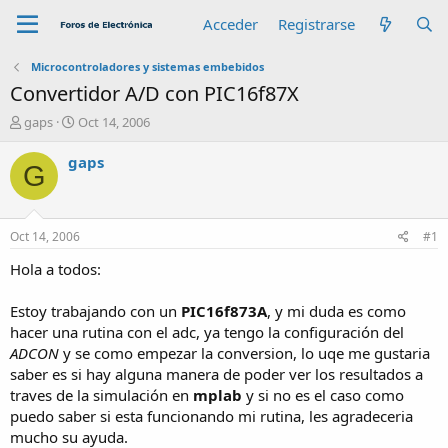
Acceder
Registrarse
Microcontroladores y sistemas embebidos
Convertidor A/D con PIC16f87X
A
F
gaps
Oct 14, 2006
u
e
t
c
gaps
G
o
h
r
a
d
e
Oct 14, 2006
#1
i
n
Hola a todos:
i
c
Estoy trabajando con un
PIC16f873A
, y mi duda es como
i
hacer una rutina con el adc, ya tengo la configuración del
o
ADCON
y se como empezar la conversion, lo uqe me gustaria
saber es si hay alguna manera de poder ver los resultados a
traves de la simulación en
mplab
y si no es el caso como
puedo saber si esta funcionando mi rutina, les agradeceria
mucho su ayuda.