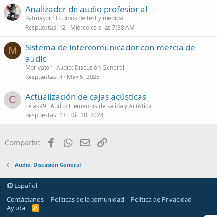
Analizador de audio profesional
Ratmayor
Equipos de test y medida
Respuestas
12
Miércoles a las 7:38 AM
Sistema de intercomunicador con mezcla de
M
audio
Moriyator
Audio: Discusión General
Respuestas
4
May 5, 2025
Actualización de cajas acústicas
C
cejas99
Audio: Elementos de salida y Acústica
Respuestas
13
Dic 10, 2024
Facebook
WhatsApp
Email
Enlace
Compartir:
Audio: Discusión General
Español
Contáctanos
Políticas de la comunidad
Política de Privacidad
Ayuda
R
S