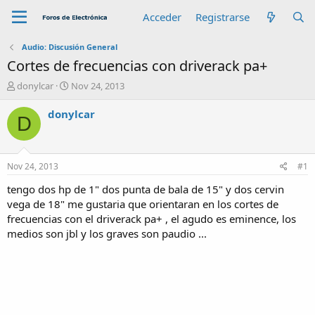
Acceder
Registrarse
Audio: Discusión General
Cortes de frecuencias con driverack pa+
A
F
donylcar
Nov 24, 2013
u
e
t
c
donylcar
D
o
h
r
a
d
e
Nov 24, 2013
#1
i
n
tengo dos hp de 1" dos punta de bala de 15" y dos cervin
i
vega de 18" me gustaria que orientaran en los cortes de
c
frecuencias con el driverack pa+ , el agudo es eminence, los
i
medios son jbl y los graves son paudio ...
o