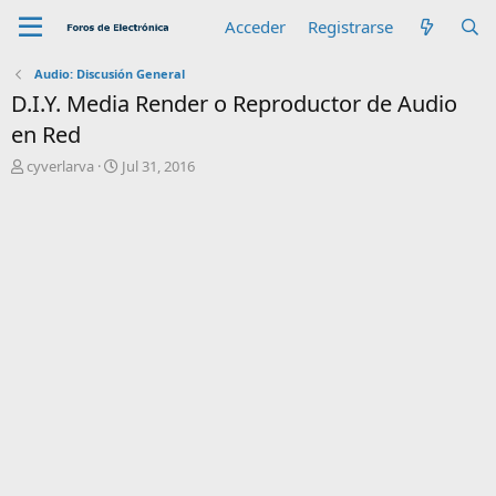
Acceder
Registrarse
Audio: Discusión General
D.I.Y. Media Render o Reproductor de Audio
en Red
A
F
cyverlarva
Jul 31, 2016
u
e
t
c
o
h
r
a
d
e
i
n
i
c
i
o