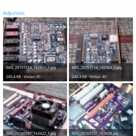
Adjuntos
IMG_20151114_182911_1.jpg
IMG_20151114_182924_1.jpg
245.4 KB · Visitas: 45
240.3 KB · Visitas: 40
IMG_20160731_163422_1.jpg
IMG_20160731_163438.jpg