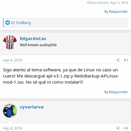
Última edición:
Ago 3, 2016
Responder
R
Dr. Zoidberg
e
a
c
EdgardoCas
t
Well-known-audiophile
i
o
n
s
Ago 4, 2016
#3
:
Sigo atento al tema software, ya que de Linux no cazo un
cuero! Me descargué apl-v3.1.zip y RedoBackup-APLinux-
mod-1.iso. No sé qué ni como instalar!!!
Responder
cyverlarva
Ago 4, 2016
#4