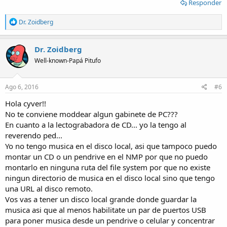
Responder
R
Dr. Zoidberg
e
a
c
Dr. Zoidberg
t
Well-known-Papá Pitufo
i
o
n
s
Ago 6, 2016
#6
:
Hola cyver!!
No te conviene moddear algun gabinete de PC???
En cuanto a la lectograbadora de CD... yo la tengo al
reverendo ped...
Yo no tengo musica en el disco local, asi que tampoco puedo
montar un CD o un pendrive en el NMP por que no puedo
montarlo en ninguna ruta del file system por que no existe
ningun directorio de musica en el disco local sino que tengo
una URL al disco remoto.
Vos vas a tener un disco local grande donde guardar la
musica asi que al menos habilitate un par de puertos USB
para poner musica desde un pendrive o celular y concentrar