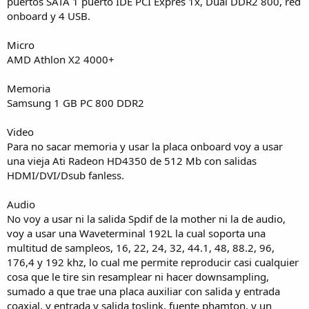
puertos SATA 1 puerto IDE PCI Expres 1x, Dual DDR2 800, red
onboard y 4 USB.
Micro
AMD Athlon X2 4000+
Memoria
Samsung 1 GB PC 800 DDR2
Video
Para no sacar memoria y usar la placa onboard voy a usar
una vieja Ati Radeon HD4350 de 512 Mb con salidas
HDMI/DVI/Dsub fanless.
Audio
No voy a usar ni la salida Spdif de la mother ni la de audio,
voy a usar una Waveterminal 192L la cual soporta una
multitud de sampleos, 16, 22, 24, 32, 44.1, 48, 88.2, 96,
176,4 y 192 khz, lo cual me permite reproducir casi cualquier
cosa que le tire sin resamplear ni hacer downsampling,
sumado a que trae una placa auxiliar con salida y entrada
coaxial, y entrada y salida toslink, fuente phamton, y un