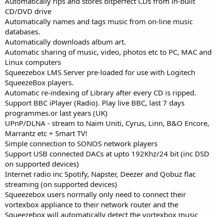
Automatically rips and stores bitperfect CDs from in-built
CD/DVD drive
Automatically names and tags music from on-line music
databases.
Automatically downloads album art.
Automatic sharing of music, video, photos etc to PC, MAC and
Linux computers
Squeezebox LMS Server pre-loaded for use with Logitech
SqueezeBox players.
Automatic re-indexing of Library after every CD is ripped.
Support BBC iPlayer (Radio). Play live BBC, last 7 days
programmes.or last years (UK)
UPnP/DLNA - stream to Naim Uniti, Cyrus, Linn, B&O Encore,
Marrantz etc + Smart TV!
Simple connection to SONOS network players
Support USB connected DACs at upto 192Khz/24 bit (inc DSD
on supported devices)
Internet radio inc Spotify, Napster, Deezer and Qobuz flac
streaming (on supported devices)
Squeezebox users normally only need to connect their
vortexbox appliance to their network router and the
Squeezebox will automatically detect the vortexbox music