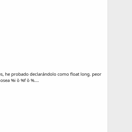
s, he probado declarándolo como float long. peor
osea %i ò %f ò %....