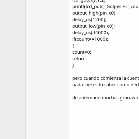
printf(lcd_putc,"Golpes:%i",cou
output_high(pin_c0);
delay_us(1200);
output_low(pin_c0);
delay_us(44000);
if(count==1000);
{
count=0;
return;
}
pero cuando comienza la cuent
nada. necesito saber como decla
de antemano muchas gracias xi