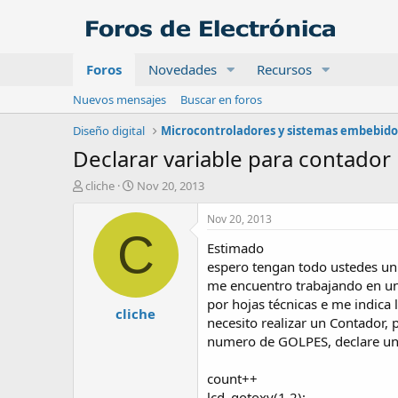
Foros
Novedades
Recursos
Nuevos mensajes
Buscar en foros
Diseño digital
Microcontroladores y sistemas embebido
Declarar variable para contador
A
F
cliche
Nov 20, 2013
u
e
t
c
Nov 20, 2013
o
h
C
Estimado
r
a
d
espero tengan todo ustedes un
e
me encuentro trabajando en una
i
por hojas técnicas e me indica
cliche
n
necesito realizar un Contador, 
i
numero de GOLPES, declare una
c
i
o
count++
lcd_gotoxy(1,2);