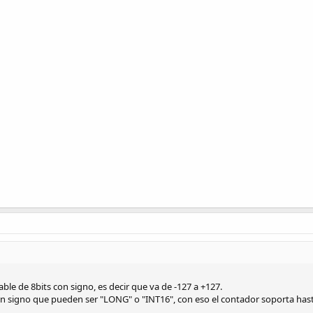
iable de 8bits con signo, es decir que va de -127 a +127.
sin signo que pueden ser "LONG" o "INT16", con eso el contador soporta has