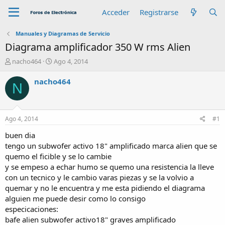
Acceder
Registrarse
Manuales y Diagramas de Servicio
Diagrama amplificador 350 W rms Alien
A
F
nacho464
Ago 4, 2014
u
e
t
c
nacho464
N
o
h
r
a
d
e
Ago 4, 2014
#1
i
n
buen dia
i
tengo un subwofer activo 18" amplificado marca alien que se
c
quemo el ficible y se lo cambie
i
y se empeso a echar humo se quemo una resistencia la lleve
o
con un tecnico y le cambio varas piezas y se la volvio a
quemar y no le encuentra y me esta pidiendo el diagrama
alguien me puede desir como lo consigo
especicaciones:
bafe alien subwofer activo18" graves amplificado