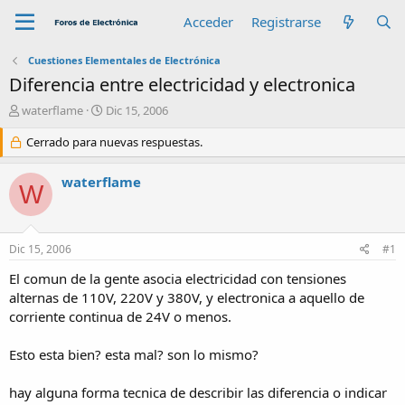
Acceder
Registrarse
Cuestiones Elementales de Electrónica
Diferencia entre electricidad y electronica
A
F
waterflame
Dic 15, 2006
u
e
t
Cerrado para nuevas respuestas.
c
o
h
r
a
waterflame
W
d
e
i
n
Dic 15, 2006
#1
i
c
El comun de la gente asocia electricidad con tensiones
i
alternas de 110V, 220V y 380V, y electronica a aquello de
o
corriente continua de 24V o menos.
Esto esta bien? esta mal? son lo mismo?
hay alguna forma tecnica de describir las diferencia o indicar