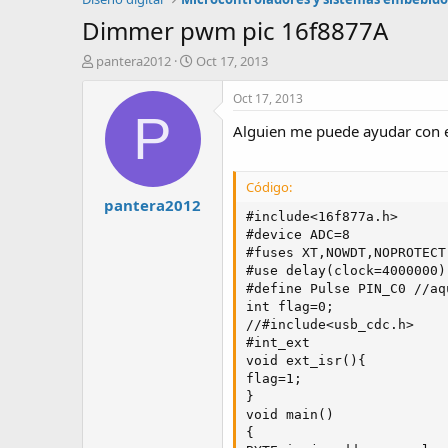
Dimmer pwm pic 16f8877A
A
F
pantera2012
Oct 17, 2013
u
e
t
c
Oct 17, 2013
o
h
P
Alguien me puede ayudar con 
r
a
d
e
i
Código:
pantera2012
n
#include<16f877a.h>

i
#device ADC=8

c
#fuses XT,NOWDT,NOPROTECT
i
#use delay(clock=4000000)

o
#define Pulse PIN_C0 //aq
int flag=0;

//#include<usb_cdc.h>

#int_ext

void ext_isr(){

flag=1;

}

void main()

{
