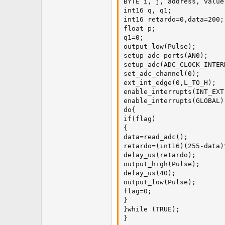
BYTE i, j, address, value;
int16 q, q1;

int16 retardo=0,data=200;

float p;

q1=0;

output_low(Pulse);

setup_adc_ports(AN0);

setup_adc(ADC_CLOCK_INTERN
set_adc_channel(0);

ext_int_edge(0,L_TO_H);

enable_interrupts(INT_EXT)
enable_interrupts(GLOBAL);
do{

if(flag)

{

data=read_adc();

retardo=(int16)(255-data)*
delay_us(retardo);

output_high(Pulse);

delay_us(40);

output_low(Pulse);

flag=0;

}

}while (TRUE);

}