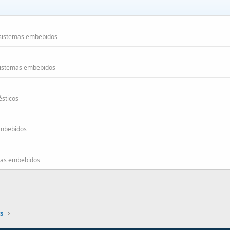
 sistemas embebidos
sistemas embebidos
sticos
embebidos
mas embebidos
s