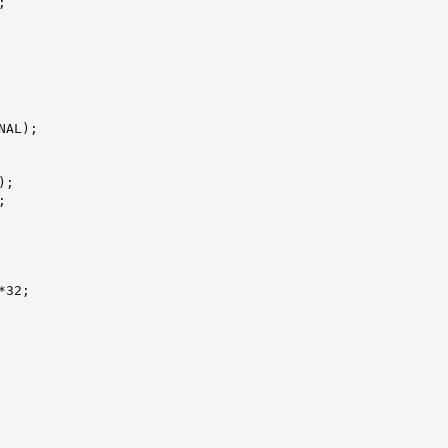


AL);

;



32;
