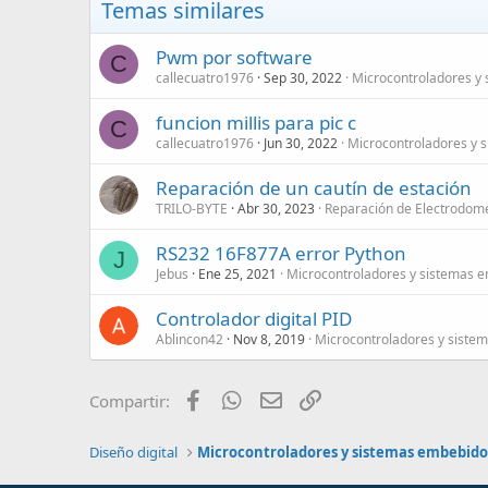
Temas similares
Pwm por software
C
callecuatro1976
Sep 30, 2022
Microcontroladores y
funcion millis para pic c
C
callecuatro1976
Jun 30, 2022
Microcontroladores y 
Reparación de un cautín de estación
TRILO-BYTE
Abr 30, 2023
Reparación de Electrodomé
RS232 16F877A error Python
J
Jebus
Ene 25, 2021
Microcontroladores y sistemas 
Controlador digital PID
Ablincon42
Nov 8, 2019
Microcontroladores y siste
Facebook
WhatsApp
Email
Enlace
Compartir:
Diseño digital
Microcontroladores y sistemas embebido