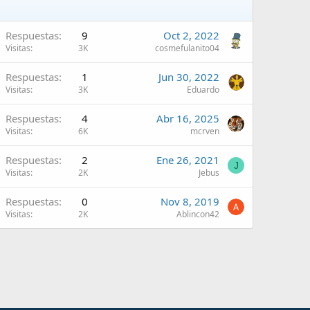
Respuestas
9
Oct 2, 2022
Visitas
3K
cosmefulanito04
Respuestas
1
Jun 30, 2022
Visitas
3K
Eduardo
Respuestas
4
Abr 16, 2025
Visitas
6K
mcrven
Respuestas
2
Ene 26, 2021
J
Visitas
2K
Jebus
Respuestas
0
Nov 8, 2019
Visitas
2K
Ablincon42