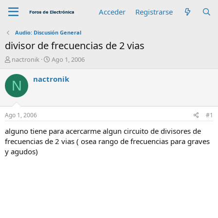
Acceder
Registrarse
Audio: Discusión General
divisor de frecuencias de 2 vias
A
F
nactronik
Ago 1, 2006
u
e
t
c
nactronik
N
o
h
r
a
d
e
Ago 1, 2006
#1
i
n
alguno tiene para acercarme algun circuito de divisores de
i
frecuencias de 2 vias ( osea rango de frecuencias para graves
c
y agudos)
i
o