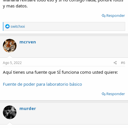
y mas datos.
Responder
R
switchxxi
e
a
c
mcrven
t
i
o
n
s
Ago 5, 2022
#6
:
Aquí tienes una fuente que SÍ funciona como usted quiere:
Fuente de poder para laboratorio básico
Responder
murder