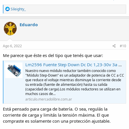
R
Sileighty_
e
a
c
Eduardo
t
i
o
n
s
Ago 6, 2022
#10
:
Me parece que éste es del tipo que tenés que usar:
Lm2596 Fuente Step Down Dc Dc 1,23-30v 3a Arduino - $ 723,58
Nuestro nuevo módulo reductor también conocido como
"Módulo Step-Down" es un adaptador de potencia de CC a CC
que reduce el voltaje mientras disminuye la corriente desde
su entrada (fuente de alimentación) hasta su salida
(capacidad de carga).Los módulos reductores se utilizan en
muchos casos de...
articulo.mercadolibre.com.ar
Está pensado para carga de batería. O sea, regulás la
corriente de carga y limitás la tensión máxima. El que
compraste es solamente con una protección ajustable.