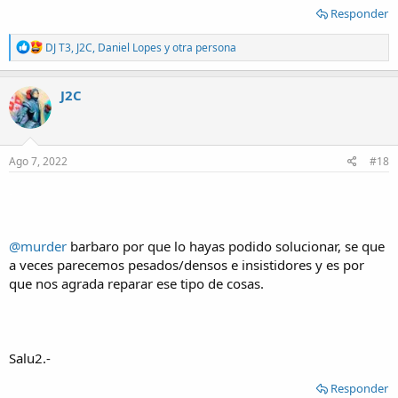
Responder
R
DJ T3
,
J2C
,
Daniel Lopes
y otra persona
e
a
c
J2C
t
i
o
n
s
Ago 7, 2022
#18
:
.
@murder
barbaro por que lo hayas podido solucionar, se que
a veces parecemos pesados/densos e insistidores y es por
que nos agrada reparar ese tipo de cosas.
Salu2.-
Responder