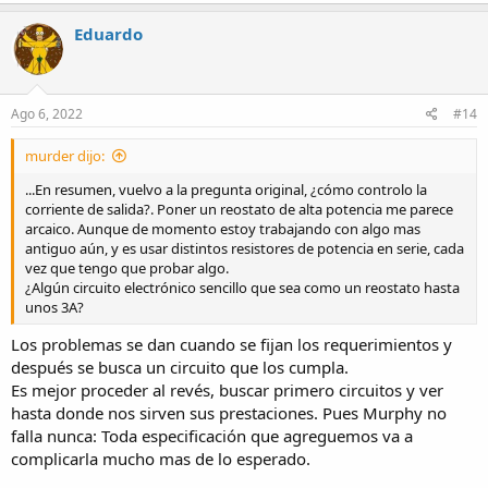
a
c
Eduardo
t
i
o
n
s
Ago 6, 2022
#14
:
murder dijo:
...En resumen, vuelvo a la pregunta original, ¿cómo controlo la
corriente de salida?. Poner un reostato de alta potencia me parece
arcaico. Aunque de momento estoy trabajando con algo mas
antiguo aún, y es usar distintos resistores de potencia en serie, cada
vez que tengo que probar algo.
¿Algún circuito electrónico sencillo que sea como un reostato hasta
unos 3A?
Los problemas se dan cuando se fijan los requerimientos y
después se busca un circuito que los cumpla.
Es mejor proceder al revés, buscar primero circuitos y ver
hasta donde nos sirven sus prestaciones. Pues Murphy no
falla nunca: Toda especificación que agreguemos va a
complicarla mucho mas de lo esperado.