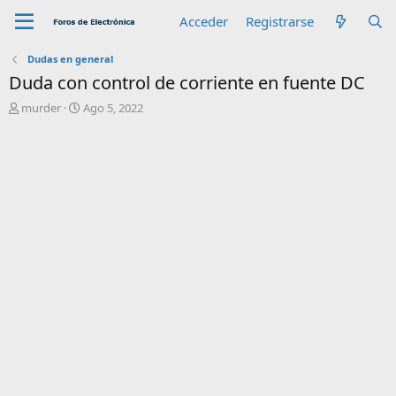
Acceder
Registrarse
Dudas en general
Duda con control de corriente en fuente DC
A
F
murder
Ago 5, 2022
u
e
t
c
o
h
r
a
d
e
i
n
i
c
i
o