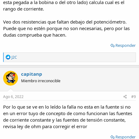
esta pegada a la bobina o del otro lado) calcula cual es el
rango de corriente.
Veo dos resistencias que faltan debajo del potenciómetro.
Puede que no estén porque no son necesarias, pero por las
dudas comprueba que hacen.
Responder
R
J2C
e
a
c
capitanp
t
Miembro irreconocible
i
o
n
s
Ago 6, 2022
#9
:
Por lo que se ve en lo leído la falla no esta en la fuente si no
en un error tuyo de concepto de como funcionan las fuentes
de corriente constante y las fuentes de tensión constante,
revisa ley de ohm para corregir el error
Responder