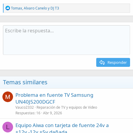
R
Tomax
,
Alvaro Canelo
y
DJ T3
e
a
c
t
i
o
n
s
:
Responder
Temas similares
Problema en fuente TV Samsung
UN40J5200DGCF
Vauco2332
Reparación de TV y equipos de Video
Respuestas
16
Abr 9, 2026
Equipo Aiwa con tarjeta de fuente 24v a
L
+12v,-12v +5v dañada