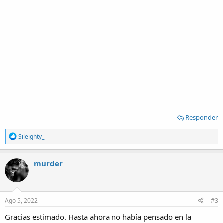
Responder
R
Sileighty_
e
a
c
murder
t
i
o
n
s
Ago 5, 2022
#3
:
Gracias estimado. Hasta ahora no había pensado en la