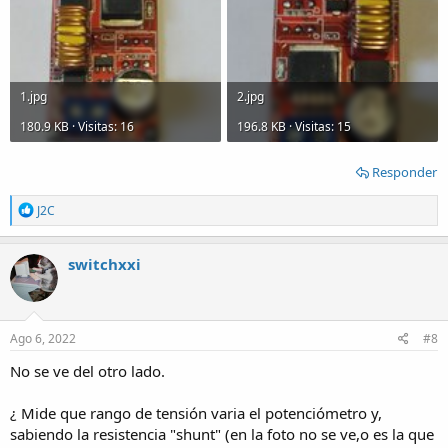
1.jpg
2.jpg
180.9 KB · Visitas: 16
196.8 KB · Visitas: 15
Responder
R
J2C
e
a
c
switchxxi
t
i
o
n
s
Ago 6, 2022
#8
:
No se ve del otro lado.
¿ Mide que rango de tensión varia el potenciómetro y,
sabiendo la resistencia "shunt" (en la foto no se ve,o es la que