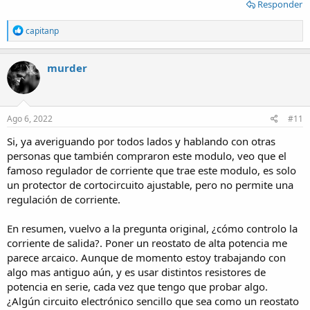
Responder
R
capitanp
e
a
c
murder
t
i
o
n
s
Ago 6, 2022
#11
:
Si, ya averiguando por todos lados y hablando con otras
personas que también compraron este modulo, veo que el
famoso regulador de corriente que trae este modulo, es solo
un protector de cortocircuito ajustable, pero no permite una
regulación de corriente.
En resumen, vuelvo a la pregunta original, ¿cómo controlo la
corriente de salida?. Poner un reostato de alta potencia me
parece arcaico. Aunque de momento estoy trabajando con
algo mas antiguo aún, y es usar distintos resistores de
potencia en serie, cada vez que tengo que probar algo.
¿Algún circuito electrónico sencillo que sea como un reostato