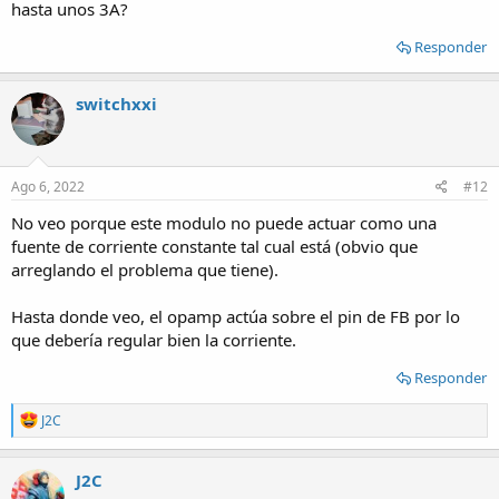
hasta unos 3A?
Responder
switchxxi
Ago 6, 2022
#12
No veo porque este modulo no puede actuar como una
fuente de corriente constante tal cual está (obvio que
arreglando el problema que tiene).
Hasta donde veo, el opamp actúa sobre el pin de FB por lo
que debería regular bien la corriente.
Responder
R
J2C
e
a
c
J2C
t