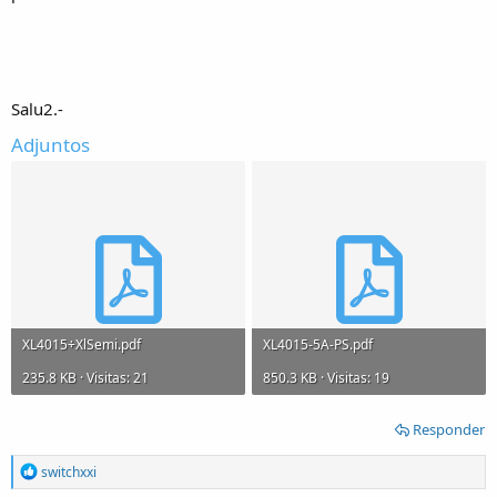
Salu2.-
Adjuntos
XL4015÷XlSemi.pdf
XL4015-5A-PS.pdf
235.8 KB · Visitas: 21
850.3 KB · Visitas: 19
Responder
R
switchxxi
e