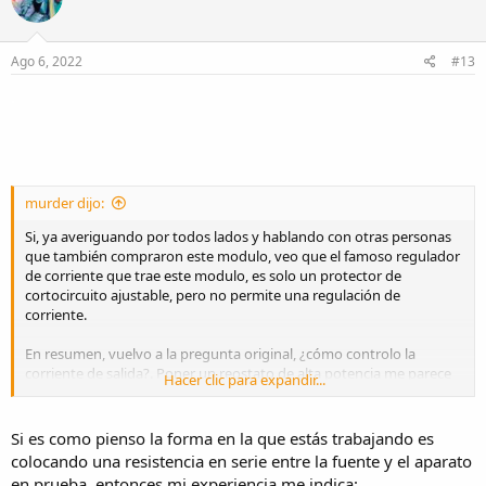
i
o
n
s
Ago 6, 2022
#13
:
.
murder dijo:
Si, ya averiguando por todos lados y hablando con otras personas
que también compraron este modulo, veo que el famoso regulador
de corriente que trae este modulo, es solo un protector de
cortocircuito ajustable, pero no permite una regulación de
corriente.
En resumen, vuelvo a la pregunta original, ¿cómo controlo la
corriente de salida?. Poner un reostato de alta potencia me parece
Hacer clic para expandir...
arcaico. Aunque de momento estoy trabajando con algo mas
antiguo aún, y es usar distintos resistores de potencia en serie, cada
vez que tengo que probar algo.
Si es como pienso la forma en la que estás trabajando es
¿Algún circuito electrónico sencillo que sea como un reostato hasta
colocando una resistencia en serie entre la fuente y el aparato
unos 3A?
en prueba, entonces mi experiencia me indica: