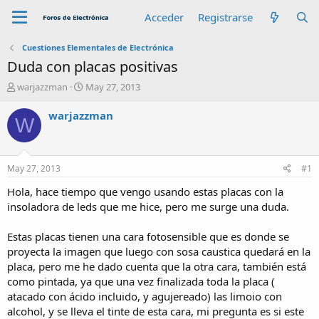
Acceder
Registrarse
Cuestiones Elementales de Electrónica
Duda con placas positivas
A
F
warjazzman
May 27, 2013
u
e
t
c
warjazzman
W
o
h
r
a
d
e
May 27, 2013
#1
i
n
Hola, hace tiempo que vengo usando estas placas con la
i
insoladora de leds que me hice, pero me surge una duda.
c
i
Estas placas tienen una cara fotosensible que es donde se
o
proyecta la imagen que luego con sosa caustica quedará en la
placa, pero me he dado cuenta que la otra cara, también está
como pintada, ya que una vez finalizada toda la placa (
atacado con ácido incluido, y agujereado) las limoio con
alcohol, y se lleva el tinte de esta cara, mi pregunta es si este