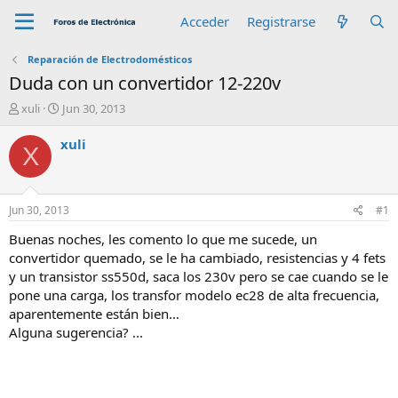
Acceder
Registrarse
Reparación de Electrodomésticos
Duda con un convertidor 12-220v
A
F
xuli
Jun 30, 2013
u
e
t
c
xuli
X
o
h
r
a
d
e
Jun 30, 2013
#1
i
n
Buenas noches, les comento lo que me sucede, un
i
convertidor quemado, se le ha cambiado, resistencias y 4 fets
c
y un transistor ss550d, saca los 230v pero se cae cuando se le
i
pone una carga, los transfor modelo ec28 de alta frecuencia,
o
aparentemente están bien…
Alguna sugerencia? ...