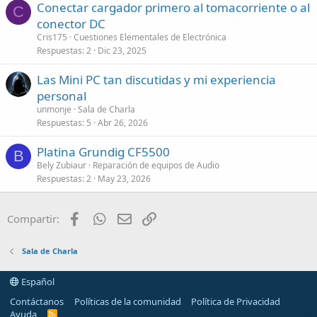
Conectar cargador primero al tomacorriente o al
C
conector DC
Cris175
Cuestiones Elementales de Electrónica
Respuestas
2
Dic 23, 2025
Las Mini PC tan discutidas y mi experiencia
personal
unmonje
Sala de Charla
Respuestas
5
Abr 26, 2026
Platina Grundig CF5500
B
Bely Zubiaur
Reparación de equipos de Audio
Respuestas
2
May 23, 2026
Facebook
WhatsApp
Email
Enlace
Compartir:
Sala de Charla
Español
Contáctanos
Políticas de la comunidad
Política de Privacidad
Ayuda
R