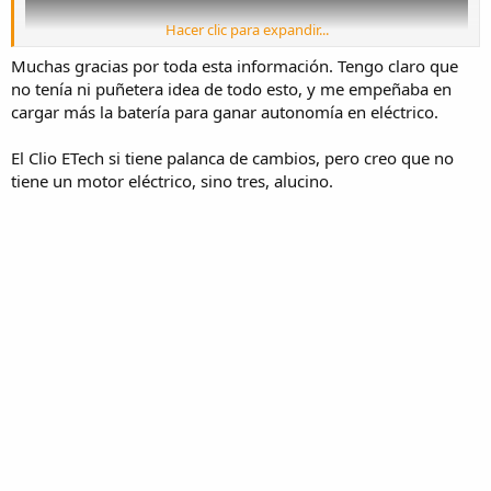
Hacer clic para expandir...
Muchas gracias por toda esta información. Tengo claro que
no tenía ni puñetera idea de todo esto, y me empeñaba en
cargar más la batería para ganar autonomía en eléctrico.
El Clio ETech si tiene palanca de cambios, pero creo que no
tiene un motor eléctrico, sino tres, alucino.
TL;DR
Tesla entrega un coche, después de un "service", sin las
pastillas de frenos. El cliente no se da cuenta sino mucho después.
Uno pensaría: ¿ Un auto sin pastillas de freno ? Lo chocó en la
primera esquina, pero no. El freno re-generativo (En las cuatro
ruedas supongo) puede frenar tanto el auto que
casi
no hace falta
usar los frenos convencionales.
Ahora bien, restarle energía al motor de combustión para cargar
baterías para que las use el motor eléctrico no es la idea mas
brillante porque no es una perdida que no se puede salvar como si
pasa cuando el auto esta frenando. Al menos en lo que autonomía
se refiere.
Igual ojo, por ejemplo hay locomotoras diésel que son eléctricas, el
motor diésel no mueve el tren sino un generador y este motores