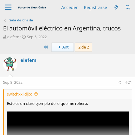
Acceder
Registrarse
Sala de Charla
El automóvil eléctrico en Argentina, trucos
A
F
eiefem
Sep 5, 2022
u
e
Primero
Ant
2 de 2
t
c
o
h
r
a
eiefem
d
e
i
n
Sep 8, 2022
#21
i
c
switchxxi dijo:
i
o
Este es un claro ejemplo de lo que me refiero: