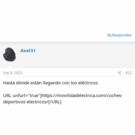
eléctricos. El fabricante usa la opción mas optimizada. (Supongo
que mayor torque en bajas velocidades).
También hay un auto -que ahora se me escapa de la mente- que usa
motores eléctricos y combustión para ahorrarse la caja de cambios.
Ahí se eliminan las pérdidas de la caja usando inteligentemente los
Responder
motores ya que el de combustión interna tiene el mayor
rendimiento a altas RPMs y el eléctrico mucha potencia desde cero.
Axel31
Cualquier otro invento casi que las tiene de perder sino los
fabricantes ya lo hubiesen utilizado. Y, desde luego, poner por
poner sin hacer cálculos y estudios profundos es tirar plata y mucho
menos si es un auto 100% eléctrico (Salvo que lo publiques en
Sep 8, 2022
#22
youtube con un clickbait y recuperes dinero
).
Hasta dónde están llegando con los eléctricos
URL unfurl="true"]https://movilidadelectrica.com/coches-
deportivos-electricos/[/URL]