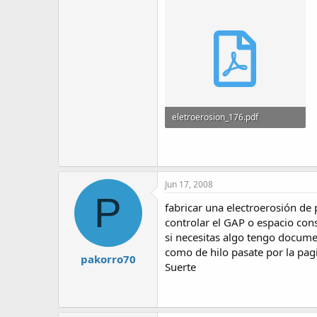
eletroerosion_176.pdf
157.4 KB · Visitas: 716
Jun 17, 2008
P
fabricar una electroerosión de
controlar el GAP o espacio const
si necesitas algo tengo docume
como de hilo pasate por la pa
pakorro70
Suerte