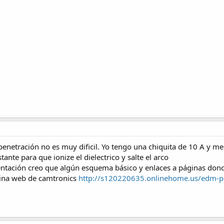
 penetración no es muy dificil. Yo tengo una chiquita de 10 A y m
ante para que ionize el dielectrico y salte el arco
ntación creo que algún esquema básico y enlaces a páginas dond
gina web de camtronics
http://s120220635.onlinehome.us/edm-p