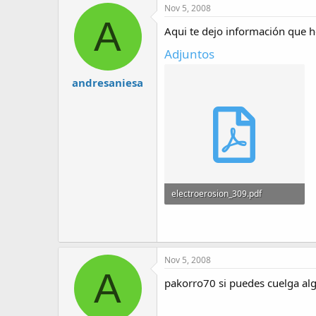
Nov 5, 2008
A
Aqui te dejo información que he
Adjuntos
andresaniesa
electroerosion_309.pdf
305.4 KB · Visitas: 523
Nov 5, 2008
A
pakorro70 si puedes cuelga alg