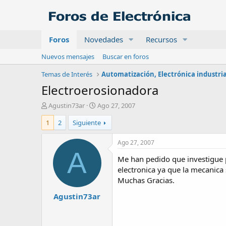
Foros
Novedades
Recursos
Nuevos mensajes
Buscar en foros
Temas de Interés
Electroerosionadora
A
F
Agustin73ar
Ago 27, 2007
u
e
1
2
Siguiente
t
c
o
h
r
a
Ago 27, 2007
d
A
Me han pedido que investigue 
e
i
electronica ya que la mecanica
n
Muchas Gracias.
i
Agustin73ar
c
i
o