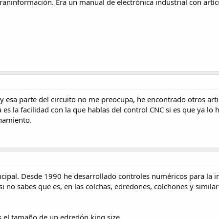
araninformación. Era un manual de electrónica industrial con artí
 y esa parte del circuito no me preocupa, he encontrado otros ar
 es la facilidad con la que hablas del control CNC si es que ya 
namiento.
cipal. Desde 1990 he desarrollado controles numéricos para la in
i no sabes que es, en las colchas, edredones, colchones y similar
s el tamaño de un edredón king size.