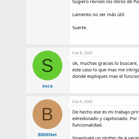
Sugiero revises los libros de P
Lamento no ser más útil.
Suerte.
Ene 8, 2009
S
ok, muchas gracias lo buscare,
este caso lo que mas me intriga
donde expliques mas el funcio
suca
Ene 9, 2009
B
De hecho ese es mi trabajo prin
edredonado y capitonado. Por s
funcionalidad.
BBMNet
Imagínate un plotter de 4 vece