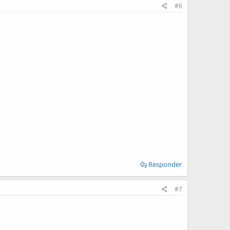
#6
Responder
#7