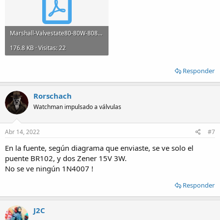
Marshall-Valvestate80-80W-8080-8100-8412-Schematic.pdf
176.8 KB · Visitas: 22
Responder
Rorschach
Watchman impulsado a válvulas
Abr 14, 2022
#7
En la fuente, según diagrama que enviaste, se ve solo el
puente BR102, y dos Zener 15V 3W.
No se ve ningún 1N4007 !
Responder
J2C