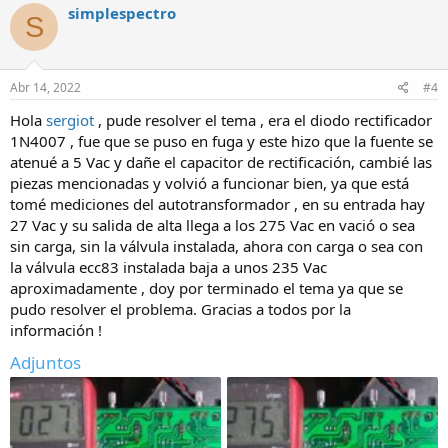
c
simplespectro
S
t
i
o
n
s
Abr 14, 2022
#4
:
Hola
sergiot
, pude resolver el tema , era el diodo rectificador
1N4007 , fue que se puso en fuga y este hizo que la fuente se
atenué a 5 Vac y dañe el capacitor de rectificación, cambié las
piezas mencionadas y volvió a funcionar bien, ya que está
tomé mediciones del autotransformador , en su entrada hay
27 Vac y su salida de alta llega a los 275 Vac en vació o sea
sin carga, sin la válvula instalada, ahora con carga o sea con
la válvula ecc83 instalada baja a unos 235 Vac
aproximadamente , doy por terminado el tema ya que se
pudo resolver el problema. Gracias a todos por la
información !
Adjuntos