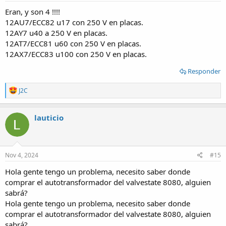
:
Eran, y son 4 !!!!
12AU7/ECC82 u17 con 250 V en placas.
12AY7 u40 a 250 V en placas.
12AT7/ECC81 u60 con 250 V en placas.
12AX7/ECC83 u100 con 250 V en placas.
Responder
R
J2C
e
a
c
lauticio
t
i
o
n
s
Nov 4, 2024
#15
:
Hola gente tengo un problema, necesito saber donde
comprar el autotransformador del valvestate 8080, alguien
sabrá?
Hola gente tengo un problema, necesito saber donde
comprar el autotransformador del valvestate 8080, alguien
sabrá?