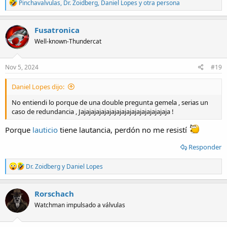
R
Pinchavalvulas
,
Dr. Zoidberg
,
Daniel Lopes
y otra persona
e
a
c
Fusatronica
t
Well-known-Thundercat
i
o
n
s
Nov 5, 2024
#19
:
Daniel Lopes dijo:
No entiendi lo porque de una double pregunta gemela , serias un
caso de redundancia , Jajajajajajajajajajajajajajajajajaja !
Porque
lauticio
tiene lautancia, perdón no me resistí
Responder
R
Dr. Zoidberg
y
Daniel Lopes
e
a
c
Rorschach
t
Watchman impulsado a válvulas
i
o
n