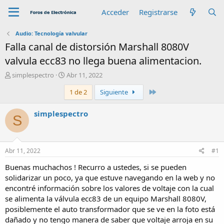
Acceder
Registrarse
Audio: Tecnología valvular
Falla canal de distorsión Marshall 8080V
valvula ecc83 no llega buena alimentacion.
A
F
simplespectro
Abr 11, 2022
u
e
Último
1 de 2
Siguiente
t
c
o
h
r
a
simplespectro
S
d
e
i
n
Abr 11, 2022
#1
i
c
Buenas muchachos ! Recurro a ustedes, si se pueden
i
solidarizar un poco, ya que estuve navegando en la web y no
o
encontré información sobre los valores de voltaje con la cual
se alimenta la válvula ecc83 de un equipo Marshall 8080V,
posiblemente el auto transformador que se ve en la foto está
dañado y no tengo manera de saber que voltaje arroja en su