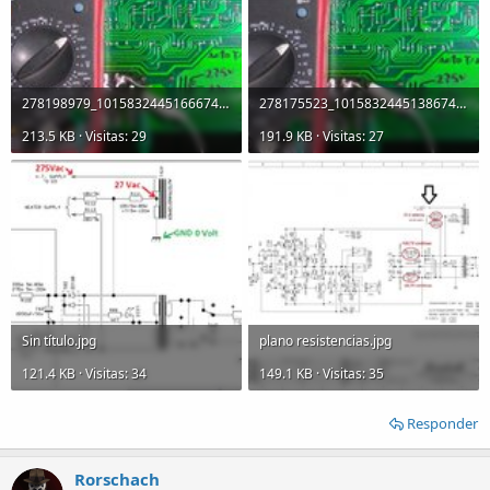
278198979_10158324451666744_7998683257941580048_n.jpg
278175523_10158324451386744_2480753415738473644_n.jpg
213.5 KB · Visitas: 29
191.9 KB · Visitas: 27
Sin título.jpg
plano resistencias.jpg
121.4 KB · Visitas: 34
149.1 KB · Visitas: 35
Responder
Rorschach