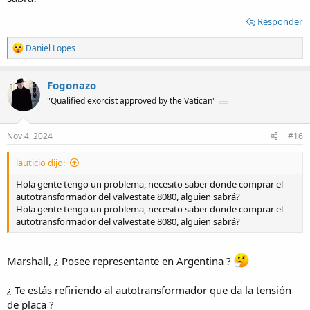
Responder
R
Daniel Lopes
e
a
c
Fogonazo
t
"Qualified exorcist approved by the Vatican"
i
o
n
s
Nov 4, 2024
#16
:
lauticio dijo:
Hola gente tengo un problema, necesito saber donde comprar el
autotransformador del valvestate 8080, alguien sabrá?
Hola gente tengo un problema, necesito saber donde comprar el
autotransformador del valvestate 8080, alguien sabrá?
Marshall, ¿ Posee representante en Argentina ?
¿ Te estás refiriendo al autotransformador que da la tensión
de placa ?