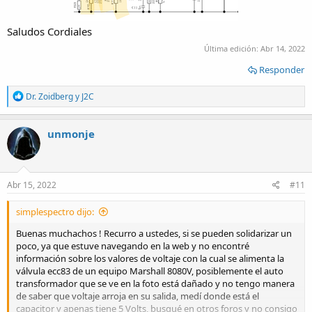
Saludos Cordiales
Última edición:
Abr 14, 2022
Responder
R
Dr. Zoidberg
y
J2C
e
a
c
unmonje
t
i
o
n
s
Abr 15, 2022
#11
:
simplespectro dijo:
Buenas muchachos ! Recurro a ustedes, si se pueden solidarizar un
poco, ya que estuve navegando en la web y no encontré
información sobre los valores de voltaje con la cual se alimenta la
válvula ecc83 de un equipo Marshall 8080V, posiblemente el auto
transformador que se ve en la foto está dañado y no tengo manera
de saber que voltaje arroja en su salida, medí donde está el
capacitor y apenas tiene 5 Volts, busqué en otros foros y no consigo