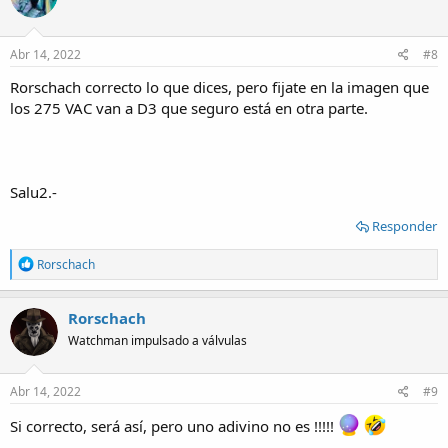
Abr 14, 2022
#8
Rorschach correcto lo que dices, pero fijate en la imagen que
los 275 VAC van a D3 que seguro está en otra parte.
Salu2.-
Responder
R
Rorschach
e
a
c
Rorschach
t
Watchman impulsado a válvulas
i
o
n
s
Abr 14, 2022
#9
:
Si correcto, será así, pero uno adivino no es !!!!!