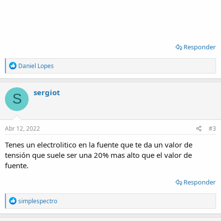
Responder
R
Daniel Lopes
e
a
c
sergiot
S
t
i
o
n
s
Abr 12, 2022
#3
:
Tenes un electrolitico en la fuente que te da un valor de
tensión que suele ser una 20% mas alto que el valor de
fuente.
Responder
R
simplespectro
e
a