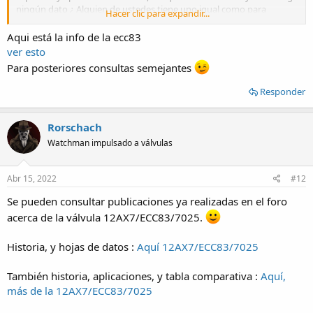
ningún dato ¿ Alguien de ustedes tiene uno igual como para
Hacer clic para expandir...
decirme que voltaje sale del auto transformador y cuanto llega
rectificado en la válvula? Desde ya muchas gracias !
Aqui está la info de la ecc83
ver esto
Para posteriores consultas semejantes
Responder
Rorschach
Watchman impulsado a válvulas
Abr 15, 2022
#12
Se pueden consultar publicaciones ya realizadas en el foro
acerca de la válvula 12AX7/ECC83/7025.
Historia, y hojas de datos :
Aquí 12AX7/ECC83/7025
También historia, aplicaciones, y tabla comparativa :
Aquí,
más de la 12AX7/ECC83/7025