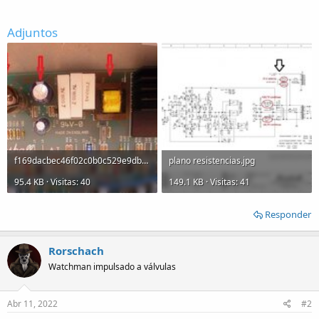
Adjuntos
f169dacbec46f02c0b0c529e9db2d-1000023.jpg
plano resistencias.jpg
95.4 KB · Visitas: 40
149.1 KB · Visitas: 41
Responder
Rorschach
Watchman impulsado a válvulas
Abr 11, 2022
#2