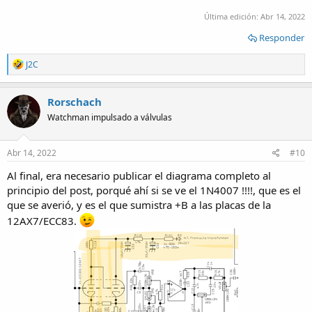
Última edición:
Abr 14, 2022
Responder
R
J2C
e
a
c
Rorschach
t
Watchman impulsado a válvulas
i
o
n
s
Abr 14, 2022
#10
:
Al final, era necesario publicar el diagrama completo al
principio del post, porqué ahí si se ve el 1N4007 !!!!, que es el
que se averió, y es el que sumistra +B a las placas de la
12AX7/ECC83.