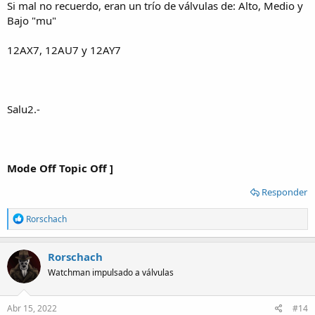
Si mal no recuerdo, eran un trío de válvulas de: Alto, Medio y
Bajo "mu"
12AX7, 12AU7 y 12AY7
Salu2.-
Mode Off Topic Off ]
Responder
R
Rorschach
e
a
c
Rorschach
t
Watchman impulsado a válvulas
i
o
n
s
Abr 15, 2022
#14