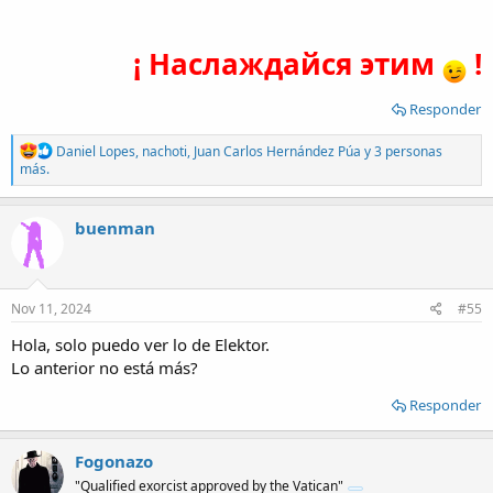
¡ Наслаждайся этим
!
Responder
R
Daniel Lopes
,
nachoti
,
Juan Carlos Hernández Púa
y 3 personas
e
más.
a
c
t
buenman
i
o
n
s
:
Nov 11, 2024
#55
Hola, solo puedo ver lo de Elektor.
Lo anterior no está más?
Responder
Fogonazo
"Qualified exorcist approved by the Vatican"