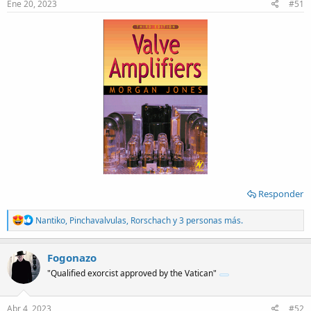
Ene 20, 2023
#51
Responder
R
Nantiko
,
Pinchavalvulas
,
Rorschach
y 3 personas más.
e
a
c
Fogonazo
t
"Qualified exorcist approved by the Vatican"
i
o
n
s
Abr 4, 2023
#52