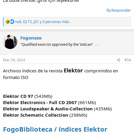
La duda ofende..girdi için teşekkürler
Responder
R
nuk
,
DJ T3
,
J2C
y 3 personas más.
e
a
c
Fogonazo
t
"Qualified exorcist approved by the Vatican"
i
o
n
s
Mar 29, 2024
#54
:
Elektor
Archivos índices de la revista
comprimidos en
formato ISO
Elektor CD 97
(543Mb)
Elektor Electronics - Full CD 2007
(661Mb)
Elektor Loudspeaker & Audio-Collection
(435Mb)
Elektor Schematic Collection
(298Mb)
FogoBiblioteca / índices Elektor