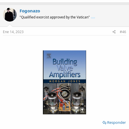
a
c
Fogonazo
t
"Qualified exorcist approved by the Vatican"
i
o
n
s
Ene 14, 2023
#46
:
Responder