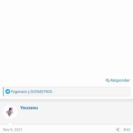
Responder
R
Fogonazo
y
DOSMETROS
e
a
c
Youssou
t
i
o
n
s
Nov 9, 2021
#43