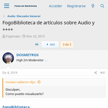
Acceder
Registrarse
Audio: Discusión General
FogoBiblioteca de artículos sobre Audio y
++++
A
F
Fogonazo
Nov 22, 2013
u
e
Primero
Ant
3 de 3
t
c
o
h
r
a
DOSMETROS
d
High 2m Modereitor
e
i
n
Dic 8, 2019
#41
i
c
moises calderon dijo:
i
o
Disculpen,
Como puedo visualuzarlo?
FogoBiblioteca