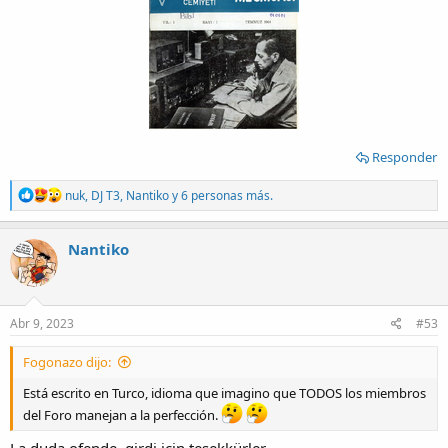
Responder
R
nuk
,
DJ T3
,
Nantiko
y 6 personas más.
e
a
c
Nantiko
t
i
o
n
s
Abr 9, 2023
#53
:
Fogonazo dijo:
Está escrito en Turco, idioma que imagino que TODOS los miembros
del Foro manejan a la perfección.