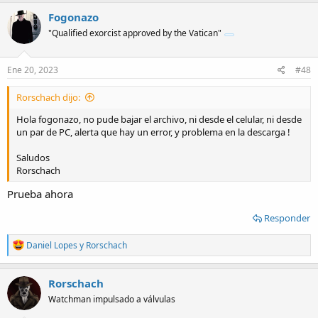
Fogonazo
"Qualified exorcist approved by the Vatican"
Ene 20, 2023
#48
Rorschach dijo:
Hola fogonazo, no pude bajar el archivo, ni desde el celular, ni desde
un par de PC, alerta que hay un error, y problema en la descarga !
Saludos
Rorschach
Prueba ahora
Responder
R
Daniel Lopes
y
Rorschach
e
a
c
Rorschach
t
Watchman impulsado a válvulas
i
o