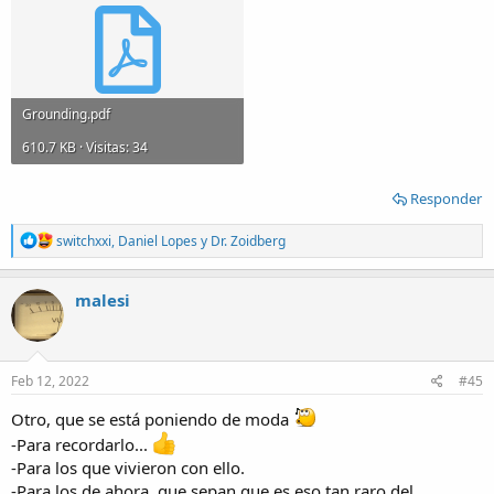
Grounding.pdf
610.7 KB · Visitas: 34
Responder
R
switchxxi
,
Daniel Lopes
y
Dr. Zoidberg
e
a
c
malesi
t
i
o
n
s
Feb 12, 2022
#45
:
Otro, que se está poniendo de moda
-Para recordarlo...
-Para los que vivieron con ello.
-Para los de ahora, que sepan que es eso tan raro del