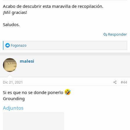
:
Acabo de descubrir esta maravilla de recopilación.
¡Mil gracias!
Saludos.
Responder
R
Fogonazo
e
a
c
malesi
t
i
o
n
s
Dic 21, 2021
#44
:
Si es que no se donde ponerlo
Grounding
Adjuntos