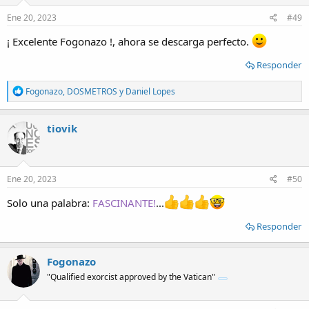
n
s
Ene 20, 2023
#49
:
¡ Excelente Fogonazo !, ahora se descarga perfecto.
Responder
R
Fogonazo
,
DOSMETROS
y
Daniel Lopes
e
a
c
tiovik
t
i
o
n
s
Ene 20, 2023
#50
:
Solo una palabra:
FASCINANTE!
...
Responder
Fogonazo
"Qualified exorcist approved by the Vatican"