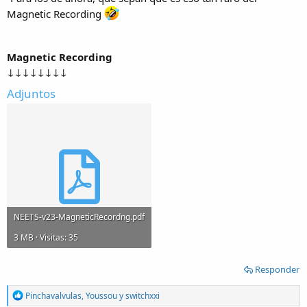
Magnetic Recording
Magnetic Recording
↓↓↓↓↓↓↓↓
Adjuntos
NEETS-v23-MagneticRecordng.pdf
3 MB · Visitas: 35
Responder
R
Pinchavalvulas
,
Youssou
y
switchxxi
e