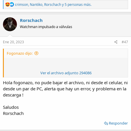
R
crimson
,
Nantiko
,
Rorschach
y 5 personas más.
e
a
c
Rorschach
t
Watchman impulsado a válvulas
i
o
n
s
Ene 20, 2023
#47
:
Fogonazo dijo:
Ver el archivo adjunto 294086
Hola fogonazo, no pude bajar el archivo, ni desde el celular, ni
desde un par de PC, alerta que hay un error, y problema en la
descarga !
Saludos
Rorschach
Responder