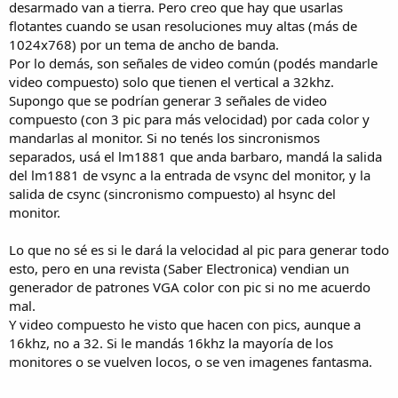
desarmado van a tierra. Pero creo que hay que usarlas
flotantes cuando se usan resoluciones muy altas (más de
1024x768) por un tema de ancho de banda.
Por lo demás, son señales de video común (podés mandarle
video compuesto) solo que tienen el vertical a 32khz.
Supongo que se podrían generar 3 señales de video
compuesto (con 3 pic para más velocidad) por cada color y
mandarlas al monitor. Si no tenés los sincronismos
separados, usá el lm1881 que anda barbaro, mandá la salida
del lm1881 de vsync a la entrada de vsync del monitor, y la
salida de csync (sincronismo compuesto) al hsync del
monitor.
Lo que no sé es si le dará la velocidad al pic para generar todo
esto, pero en una revista (Saber Electronica) vendian un
generador de patrones VGA color con pic si no me acuerdo
mal.
Y video compuesto he visto que hacen con pics, aunque a
16khz, no a 32. Si le mandás 16khz la mayoría de los
monitores o se vuelven locos, o se ven imagenes fantasma.