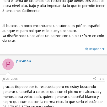
Para el tema de las tensiones recuerda que tienes tres estados
o sea nivel alto, bajo y alta impedancia lo que te permite tener
3 tensiones facilmente.
Si buscas un poco encontraras un tutorial es pdf en español
aunque es para pal que es lo que yo conozco.
Ya diseñe hace unos años un patron con un pic16f876 en colo
via RGB.
Responder
pic-man
P
Jul 23, 2008
#13
gracias tiopepe por tu respuesta pero no estoy buscando
generar una señal a color, se que con el pic no me alcanza (y
menos a esa velocidad), quiero generar una señal blanco y
negro que cumpla con la norma ntsc, lo que sería el estándar
RS-170 (RS-170A es para color).