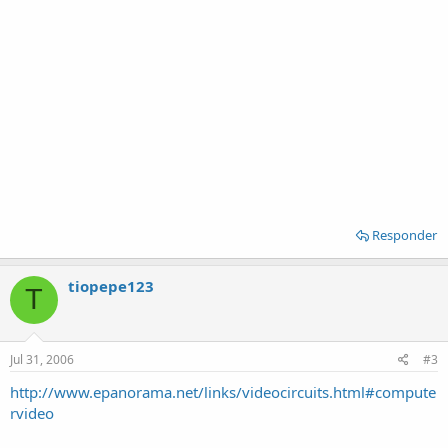
Responder
tiopepe123
T
Jul 31, 2006
#3
http://www.epanorama.net/links/videocircuits.html#compute
rvideo