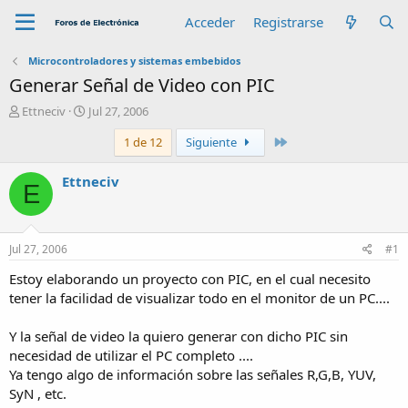
Acceder
Registrarse
Microcontroladores y sistemas embebidos
Generar Señal de Video con PIC
A
F
Ettneciv
Jul 27, 2006
u
e
Último
1 de 12
Siguiente
t
c
o
h
r
a
Ettneciv
E
d
e
i
n
Jul 27, 2006
#1
i
c
Estoy elaborando un proyecto con PIC, en el cual necesito
i
tener la facilidad de visualizar todo en el monitor de un PC....
o
Y la señal de video la quiero generar con dicho PIC sin
necesidad de utilizar el PC completo ....
Ya tengo algo de información sobre las señales R,G,B, YUV,
SyN , etc.