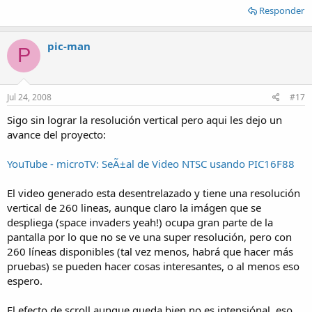
Responder
pic-man
P
Jul 24, 2008
#17
Sigo sin lograr la resolución vertical pero aqui les dejo un
avance del proyecto:
YouTube - microTV: SeÃ±al de Video NTSC usando PIC16F88
El video generado esta desentrelazado y tiene una resolución
vertical de 260 lineas, aunque claro la imágen que se
despliega (space invaders yeah!) ocupa gran parte de la
pantalla por lo que no se ve una super resolución, pero con
260 líneas disponibles (tal vez menos, habrá que hacer más
pruebas) se pueden hacer cosas interesantes, o al menos eso
espero.
El efecto de scroll aunque queda bien no es intensiónal, eso