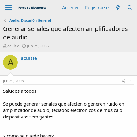
Acceder
Registrarse
Audio: Discusión General
Generar senales que afecten amplificadores
de audio
A
F
acuitle
Jun 29, 2006
u
e
t
c
acuitle
A
o
h
r
a
d
e
Jun 29, 2006
#1
i
n
Saludos a todos,
i
c
Se puede generar senales que afecten o generen ruido en
i
amplificador de audio, teclados electronicos de musica o
o
dispositivos semejantes.
Y como se puede hacer?